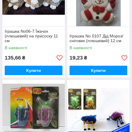
Іграшка No06-7 Їжачок
(плюшевий) на присоску 11
Іграшка No 0107 Дід Мороз/
см
сніговик (плюшевий) 12 см
В наявності
В наявності
135,66
19,23
₴
₴
Купити
Купити