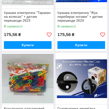
Іграшка електрична "Таракан
Іграшка електрична "Жук,
на колесах" + датчик
перебирає ногами" + датчик
перешкоди 2623
перешкоди 2624
В наявності
В наявності
175,56
175,56
₴
₴
Купити
Купити
Конструктор пластиковий
Головоломка дерев'яна