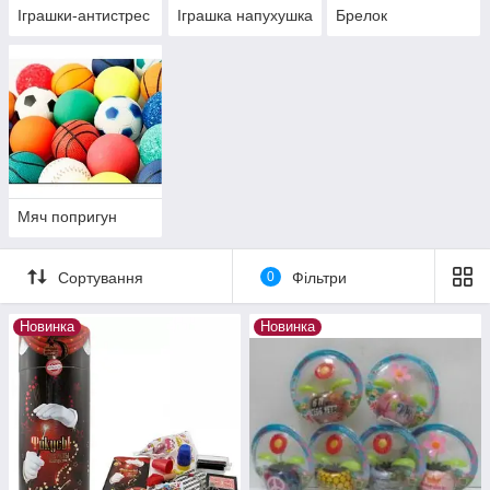
Іграшки-антистрес
Іграшка напухушка
Брелок
Мяч попригун
Сортування
0
Фільтри
Новинка
Новинка