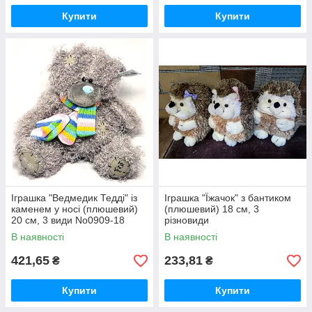
Купити
Купити
Іграшка "Ведмедик Тедді" із
Іграшка "Їжачок" з бантиком
каменем у носі (плюшевий)
(плюшевий) 18 см, 3
20 см, 3 види No0909-18
різновиди
В наявності
В наявності
421,65
233,81
₴
₴
Купити
Купити