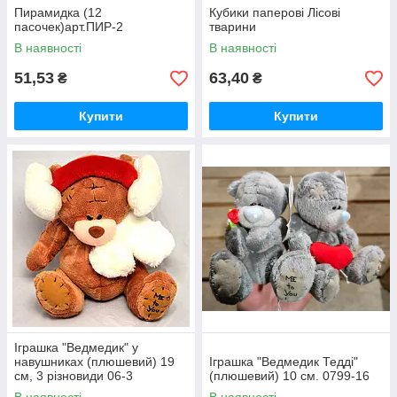
Пирамидка (12
Кубики паперові Лісові
пасочек)арт.ПИР-2
тварини
В наявності
В наявності
51,53
63,40
₴
₴
Купити
Купити
Іграшка "Ведмедик" у
навушниках (плюшевий) 19
Іграшка "Ведмедик Тедді"
см, 3 різновиди 06-3
(плюшевий) 10 см. 0799-16