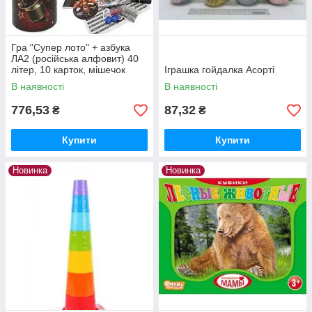
Гра "Супер лото" + азбука
ЛА2 (російська алфовит) 40
літер, 10 карток, мішечок
Іграшка гойдалка Асорті
В наявності
В наявності
776,53
87,32
₴
₴
Купити
Купити
Новинка
Новинка