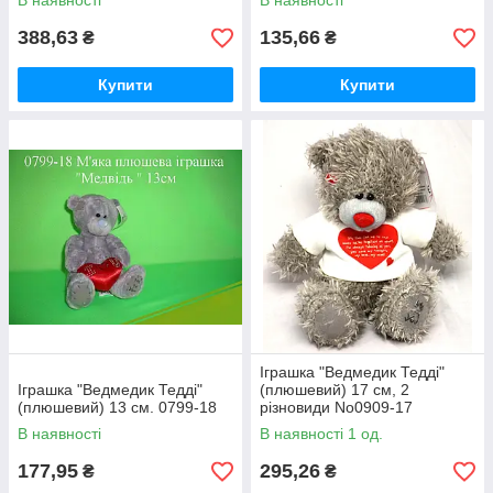
В наявності
В наявності
388,63
135,66
₴
₴
Купити
Купити
Іграшка "Ведмедик Тедді"
Іграшка "Ведмедик Тедді"
(плюшевий) 17 см, 2
(плюшевий) 13 см. 0799-18
різновиди No0909-17
В наявності
В наявності 1 од.
177,95
295,26
₴
₴