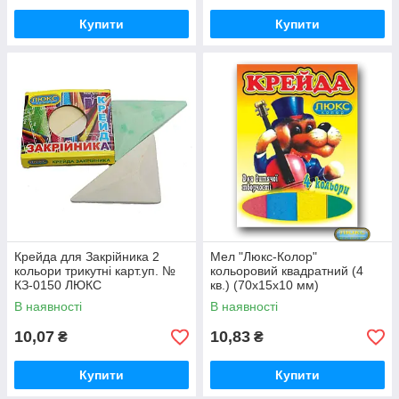
Купити
Купити
Крейда для Закрійника 2
Мел "Люкс-Колор"
кольори трикутні карт.уп. №
кольоровий квадратний (4
КЗ-0150 ЛЮКС
кв.) (70x15x10 мм)
КОЛОР/20бл,160ящ
В наявності
В наявності
10,07
10,83
₴
₴
Купити
Купити