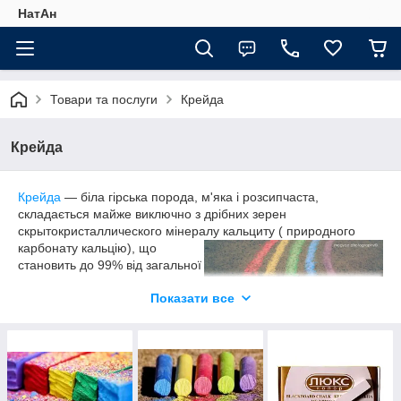
НатАн
Товари та послуги
Крейда
Крейда
Крейда
— біла гірська порода, м'яка і розсипчаста,
складається майже виключно з дрібних зерен
скрытокристаллического мінералу кальциту ( природного
карбонату кальцію), що
становить до 99% від загальної
маси. Крейда біла
Показати все
виготовляється з природного
крейди. Його розбивають на
шматки, сортують, відкидають
всі домішки і вже чистому мелу
надають певну форму. Білий
крейда широко використовується в освітніх установах.