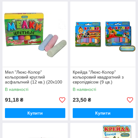
Мел "Люкс-Колор"
Крейда "Люкс-Колор"
кольоровий круглий
кольоровий квадратний з
асфальтний (12 кв.) (20x100
європідвісом (9 цв.)
мм)
(70x15x10 мм)
В наявності
В наявності
91,18
23,50
₴
₴
Купити
Купити