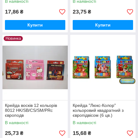
В наявності
В наявності
17,86
23,75
₴
₴
Купити
Купити
Новинка
Крейда восків 12 кольорів
Крейда "Люкс-Колор"
8012 HK/SB/CS/SM/PRс
кольоровий квадратний з
європодв
європідвісом (6 цв.)
(70x15x10 мм)
В наявності
В наявності
25,73
15,68
₴
₴