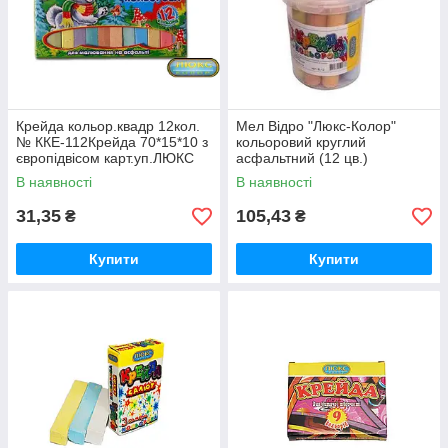
Крейда кольор.квадр 12кол.
Мел Відро "Люкс-Колор"
№ ККЕ-112Крейда 70*15*10 з
кольоровий круглий
європідвісом карт.уп.ЛЮКС
асфальтний (12 цв.)
КОЛОР/24бл,72ящ
В наявності
В наявності
31,35
105,43
₴
₴
Купити
Купити