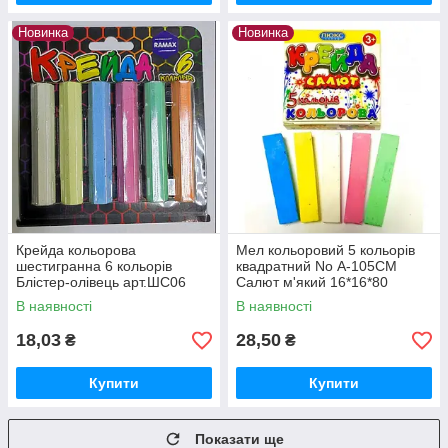
Новинка
Новинка
Крейда кольорова
Мел кольоровий 5 кольорів
шестигранна 6 кольорів
квадратний No А-105СМ
Блістер-олівець арт.ШС06
Салют м'який 16*16*80
асфальтова (100*17*17 мм)
ЛЮКС КОЛОР
В наявності
В наявності
18,03
28,50
₴
₴
Купити
Купити
Показати ще