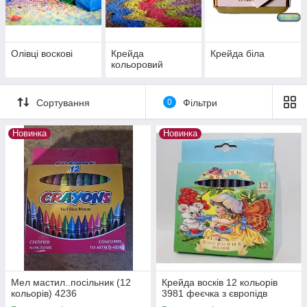
Кольорова крейда
виготовляють з природного білого крейди з
додаванням барвника. Великою популярністю кольорова
крейда користується у дітей для малювання на асфальті
Крейда закрійника
— незмінне зброю будь-якого кравця.
Олівці воскові
Крейда
Крейда біла
Призначений для нанесення тимчасового контуру викрійки на
кольоровий
тканинну поверхню.
Сортування
0
Фільтри
Новинка
Новинка
Мел мастил..посільник (12
Крейда восків 12 кольорів
кольорів) 4236
3981 феєчка з європідв