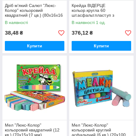
Дріб м'який Салют "Люкс-
Крейда ВІДЕРЦЕ
Колор" кольоровий
кольор.кругла 60
квадратний (7 цв.) (80x16x16
шт.асфальт.пласт.уп з
мм.)
ручкойЛЮКС
В наявності
В наявності 1 од.
КОЛОР(арт.В-60)
20*100мм/2ящ
38,48
376,12
₴
₴
Купити
Купити
Мел "Люкс-Колор"
Мел "Люкс-Колор"
кольоровий квадратний (12
кольоровий круглий
кв.) (70x15x10 мм)
асфальтний (6 кв.) (20x100