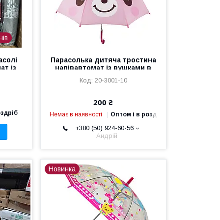
нів
асолі
Парасолька дитяча тростина
ат із
напівавтомат із вушками в
едині
асортименті 20-3001-10
20-3001-10
200 ₴
оздріб
Немає в наявності
Оптом і в роздріб
+380 (50) 924-60-56
Андрій
Новинка