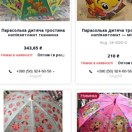
Парасолька дитяча тростина
Парасолька дитяча тр
напівавтомат тканинна
напівавтомат — мі
Динозаврик 5 різних DNS-2
малюнків
18-3020-0
343,65 ₴
210 ₴
Немає в наявності
Оптом і в роздріб
Немає в наявності
Оптом і
+380 (50) 924-60-56
+380 (50) 924-60-56
Андрій
Андрій
Новинка