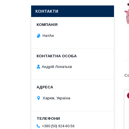
КОНТАКТИ
НатАн
Андрій Лопатьєв
Харків, Україна
+380 (50) 924-60-56