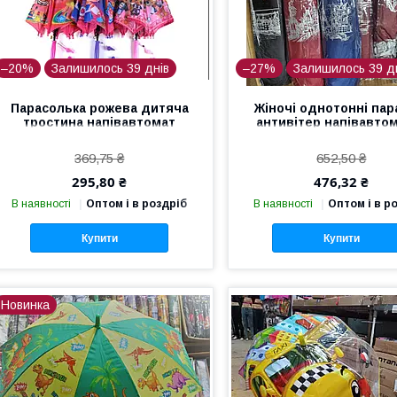
–20%
Залишилось 39 днів
–27%
Залишилось 39 д
Парасолька рожева дитяча
Жіночі однотонні пар
тростина напівавтомат
антивітер напівавтом
тканинна лоли
візерунком міст усер
369,75 ₴
652,50 ₴
295,80 ₴
476,32 ₴
В наявності
Оптом і в роздріб
В наявності
Оптом і в р
Купити
Купити
Новинка