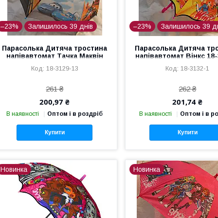
–23%
Залишилось 39 днів
–23%
Залишилось 39 д
Парасолька Дитяча тростина
Парасолька Дитяча тр
напівавтомат Тачка Маквін
напівавтомат Вінкс 18-
18-3129-13
18-3129-13
18-3132-1
261 ₴
262 ₴
200,97 ₴
201,74 ₴
В наявності
Оптом і в роздріб
В наявності
Оптом і в р
Купити
Купити
Новинка
Новинка