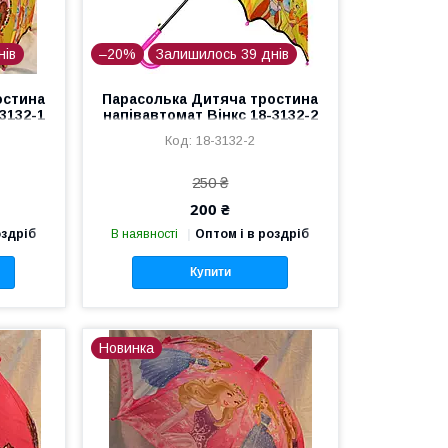
нів
–20%
Залишилось 39 днів
остина
Парасолька Дитяча тростина
3132-1
напівавтомат Вінкс 18-3132-2
18-3132-2
250 ₴
200 ₴
оздріб
В наявності
Оптом і в роздріб
Купити
Новинка