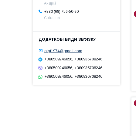
Андрій
+380 (68) 756-50-90
Світлана
alpt1974@gmail.com
+380509246056, +380936708246
+380509246056, +380936708246
+380509246056, +380936708246