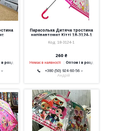
остина
Парасолька Дитяча тростина
кс
напівавтомат Кітті 18-3124-1
18-3124-1
260 ₴
 в роздріб
Немає в наявності
Оптом і в роздріб
+380 (50) 924-60-56
Андрій