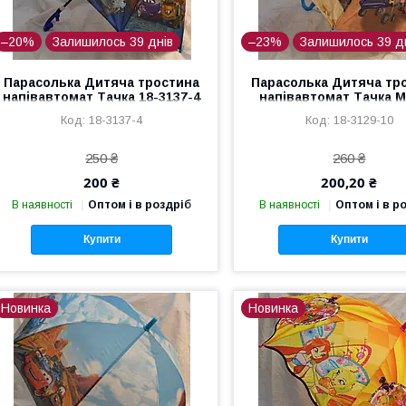
–20%
Залишилось 39 днів
–23%
Залишилось 39 д
Парасолька Дитяча тростина
Парасолька Дитяча тр
напівавтомат Тачка 18-3137-4
напівавтомат Тачка М
мікс
18-3129-10
18-3137-4
18-3129-10
250 ₴
260 ₴
200 ₴
200,20 ₴
В наявності
Оптом і в роздріб
В наявності
Оптом і в р
Купити
Купити
Новинка
Новинка