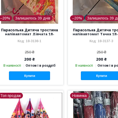
–20%
Залишилось 39 днів
–20%
Залишилось 39 д
Парасолька Дитяча тростина
Парасолька Дитяча тр
напівавтомат Дівчата 18-
напівавтомат Тачка 18-
3138-1
18-3138-1
18-3137-3
250 ₴
250 ₴
200 ₴
200 ₴
В наявності
Оптом і в роздріб
В наявності
Оптом і в р
Купити
Купити
Топ продаж
Новинка