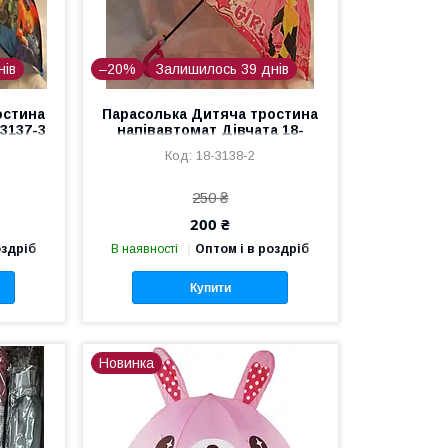
нів
–20%
Залишилось 39 днів
остина
Парасолька Дитяча тростина
3137-3
напівавтомат Дівчата 18-
3138-2
18-3138-2
250 ₴
200 ₴
оздріб
В наявності
Оптом і в роздріб
Купити
Новинка