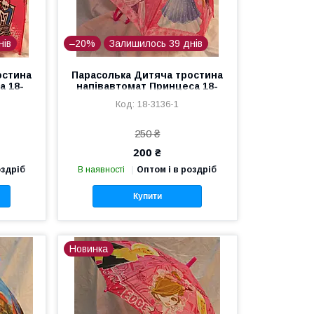
нів
–20%
Залишилось 39 днів
остина
Парасолька Дитяча тростина
а 18-
напівавтомат Принцеса 18-
3136-1
18-3136-1
250 ₴
200 ₴
оздріб
В наявності
Оптом і в роздріб
Купити
Новинка