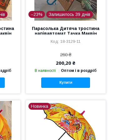
нів
–23%
Залишилось 39 днів
остина
Парасолька Дитяча тростина
аквін
напівавтомат Тачка Маквін
18-3129-11
18-3129-11
260 ₴
200,20 ₴
оздріб
В наявності
Оптом і в роздріб
Купити
Новинка