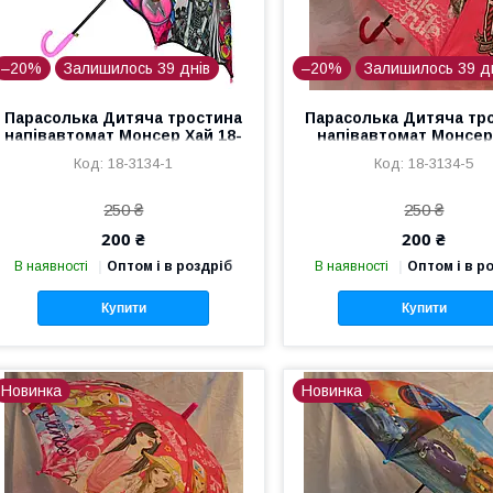
–20%
Залишилось 39 днів
–20%
Залишилось 39 д
Парасолька Дитяча тростина
Парасолька Дитяча тр
напівавтомат Монсер Хай 18-
напівавтомат Монсер
3134-1
3134-5
18-3134-1
18-3134-5
250 ₴
250 ₴
200 ₴
200 ₴
В наявності
Оптом і в роздріб
В наявності
Оптом і в р
Купити
Купити
Новинка
Новинка