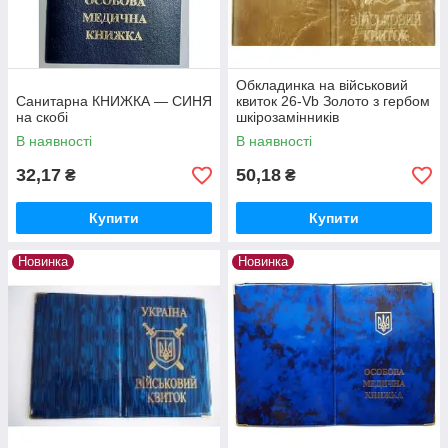
Обкладинка на військовий
Санитарна КНИЖКА — СИНЯ
квиток 26-Vb Золото з гербом
на скобі
шкірозамінників
В наявності
В наявності
32,17
50,18
₴
₴
Купити
Купити
Новинка
Новинка