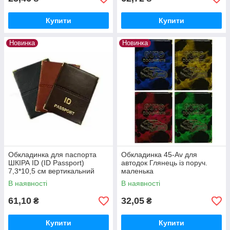
Купити
Купити
Новинка
Новинка
Обкладинка для паспорта
Обкладинка 45-Av для
ШКІРА ID (ID Passport)
автодок Глянець із поруч.
7,3*10,5 см вертикальний
маленька
уп-12 шт. арт 4994 ціна за 1
В наявності
В наявності
шт.
61,10
32,05
₴
₴
Купити
Купити