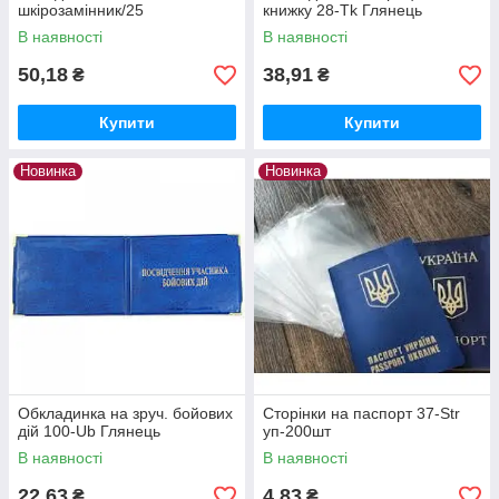
шкірозамінник/25
книжку 28-Тk Глянець
В наявності
В наявності
50,18
38,91
₴
₴
Купити
Купити
Новинка
Новинка
Обкладинка на зруч. бойових
Сторінки на паспорт 37-Str
дій 100-Ub Глянець
уп-200шт
В наявності
В наявності
22,63
4,83
₴
₴