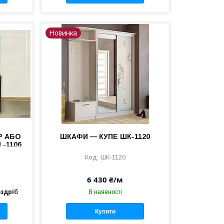
Новинка
Р АБО
ШКАФИ — КУПЕ ШК-1120
-1106
ШК-1120
6 430 ₴/м
оздріб
В наявності
Купити