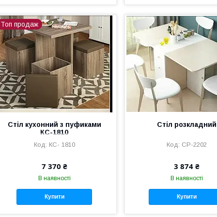
Топ продаж
Стіл кухонний з пуфиками
Стіл розкладний
КС-1810
КС- 1810
СР-2202
7 370 ₴
3 874 ₴
В наявності
В наявності
Купити
Купити