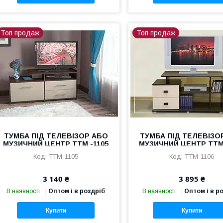
Топ продаж
Топ продаж
ТУМБА ПІД ТЕЛЕВІЗОР АБО
ТУМБА ПІД ТЕЛЕВІЗО
МУЗИЧНИЙ ЦЕНТР ТТМ -1105
МУЗИЧНИЙ ЦЕНТР ТТМ 
ТТМ-1105
ТТМ-1106
3 140 ₴
3 895 ₴
В наявності
Оптом і в роздріб
В наявності
Оптом і в р
Купити
Купити