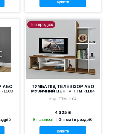
Купити
Топ продаж
Р АБО
ТУМБА ПІД ТЕЛЕВІЗОР АБО
-1103
МУЗИЧНИЙ ЦЕНТР ТТМ -1104
ТТМ-1104
4 325 ₴
оздріб
В наявності
Оптом і в роздріб
Купити