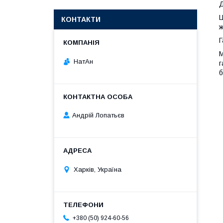
Д
КОНТАКТИ
ж
Г
М
НатАн
г
б
Андрій Лопатьєв
Харків, Україна
+380 (50) 924-60-56