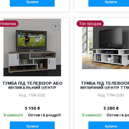
Купити
Купити
Новинка
Топ продаж
ТУМБА ПІД ТЕЛЕВІЗОР АБО
ТУМБА ПІД ТЕЛЕВІЗО
МУЗИКАЛЬНИЙ ЦЕНТР
МУЗИЧНИЙ ЦЕНТР ТТМ 
ТТМ-1102
ТТМ-1102
ТТМ-1103
5 150 ₴
3 280 ₴
В наявності
Оптом і в роздріб
В наявності
Оптом і в р
Купити
Купити