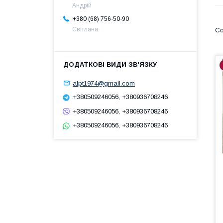
Андрій
+380 (68) 756-50-90
Світлана
alpt1974@gmail.com
+380509246056, +380936708246
+380509246056, +380936708246
+380509246056, +380936708246