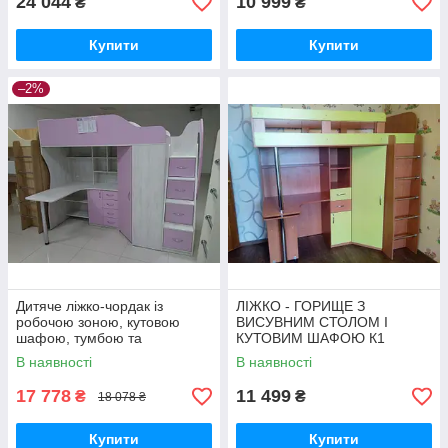
24 044
10 999
₴
₴
Купити
Купити
–2%
Дитяче ліжко-чордак із
ЛІЖКО - ГОРИЩЕ З
робочою зоною, кутовою
ВИСУВНИМ СТОЛОМ І
шафою, тумбою та
КУТОВИМ ШАФОЮ К1
драбиною-комодом КЛ21
В наявності
В наявності
17 778
11 499
₴
₴
18 078 ₴
Купити
Купити