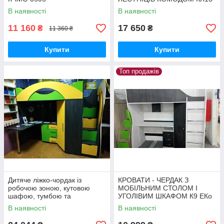
3 ЕКО
В наявності
В наявності
11 160
17 650
₴
₴
11 360 ₴
Купити
Купити
Топ продажів
Дитяче ліжко-чордак із
КРОВАТИ - ЧЕРДАК З
робочою зоною, кутовою
МОБІЛЬНИМ СТОЛОМ І
шафою, тумбою та
УГОЛІВИМ ШКАФОМ К9 ЕКo
драбиною КЛ21-13 ЕКО
В наявності
В наявності