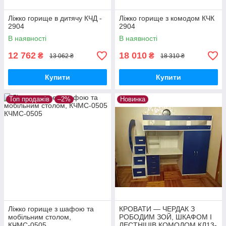
Ліжко горище в дитячу КЧД -
Ліжко горище з комодом КЧК
2904
2904
В наявності
В наявності
12 762
18 010
₴
₴
13 062 ₴
18 310 ₴
Купити
Купити
Топ продажів
–2%
Новинка
Ліжко горище з шафою та
КРОВАТИ — ЧЕРДАК З
мобільним столом,
РОБОДИМ ЗОЙ, ШКАФОМ І
КЧМС-0505
ЛЕСТНІЦІВ КОМОДОМ КЛ13-