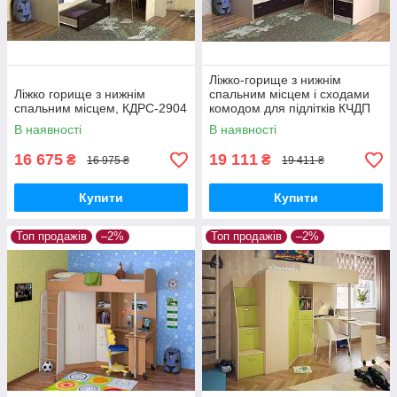
Ліжко-горище з нижнім
Ліжко горище з нижнім
спальним місцем і сходами
спальним місцем, КДРС-2904
комодом для підлітків КЧДП
-2904,
В наявності
В наявності
16 675
19 111
₴
₴
16 975 ₴
19 411 ₴
Купити
Купити
Топ продажів
–2%
Топ продажів
–2%