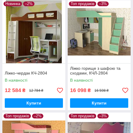
Новинка
–2%
Топ продажів
–3%
ЦВЕТА ДСП:
Ліжко горище з шафою та
Ліжко-чердак КЧ-2804
сходами, КЧЛ-2804
В наявності
В наявності
12 584
16 098
₴
₴
12 784 ₴
16 598 ₴
Купити
Купити
Топ продажів
–2%
Топ продажів
–3%