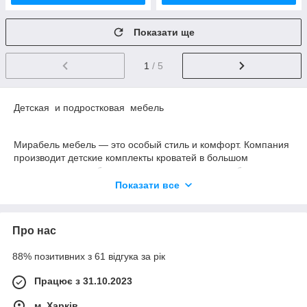
Показати ще
1
/ 5
Детская и подростковая мебель
Мирабель мебель — это особый стиль и комфорт. Компания
производит детские комплекты кроватей в большом
ассортименте, чтобы сделать детство каждого ребенка
ярким, радостным. Родители могут преподнести ему
Показати все
сюрприз к празднику или дню рождения, оформив
мебельный уголок для обитания по увлечениям своего чада.
Про нас
Детская Кровати-чердаки имеют большое значение не только
88% позитивних з 61 відгука за рік
для малыша, но и родителей. Как он будет отдыхать,
настолько спокойны будут взрослые после ночи на своем
Працює з 31.10.2023
рабочем месте. Комплектация состоит из:
м. Харків