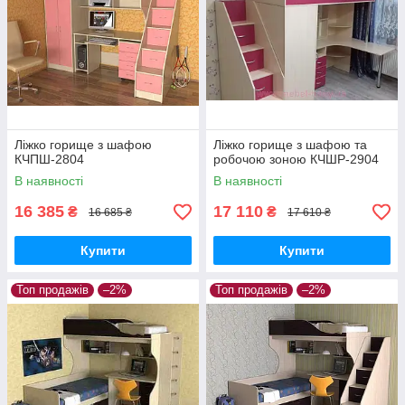
Ліжко горище з шафою
Ліжко горище з шафою та
КЧПШ-2804
робочою зоною КЧШР-2904
В наявності
В наявності
16 385
17 110
₴
₴
16 685 ₴
17 610 ₴
Купити
Купити
Топ продажів
–2%
Топ продажів
–2%