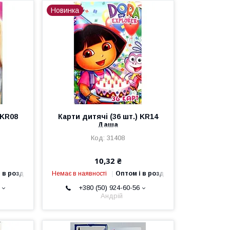
Новинка
 KR08
Карти дитячі (36 шт.) KR14
Даша
31408
10,32 ₴
 в роздріб
Немає в наявності
Оптом і в роздріб
+380 (50) 924-60-56
Андрій