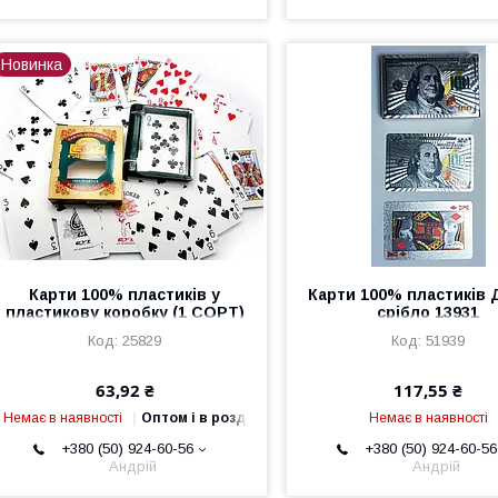
Новинка
Карти 100% пластиків у
Карти 100% пластиків 
пластикову коробку (1 СОРТ)
срібло 13931
251
25829
51939
63,92 ₴
117,55 ₴
Немає в наявності
Оптом і в роздріб
Немає в наявності
+380 (50) 924-60-56
+380 (50) 924-60-56
Андрій
Андрій