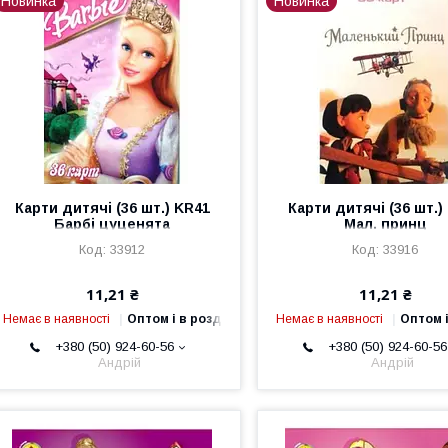
Новинка
Новинка
Карти дитячі (36 шт.) KR41
Карти дитячі (36 шт.)
Барбі цуценята
Мал. принц
33912
33916
11,21 ₴
11,21 ₴
Немає в наявності
Оптом і в роздріб
Немає в наявності
Оптом і
+380 (50) 924-60-56
+380 (50) 924-60-56
Андрій
Андрій