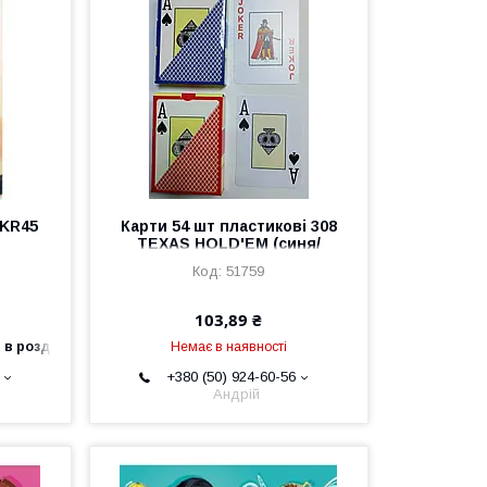
 KR45
Карти 54 шт пластикові 308
TEXAS HOLD'EM (синя/
червона-сорочка)
51759
103,89 ₴
 в роздріб
Немає в наявності
+380 (50) 924-60-56
Андрій