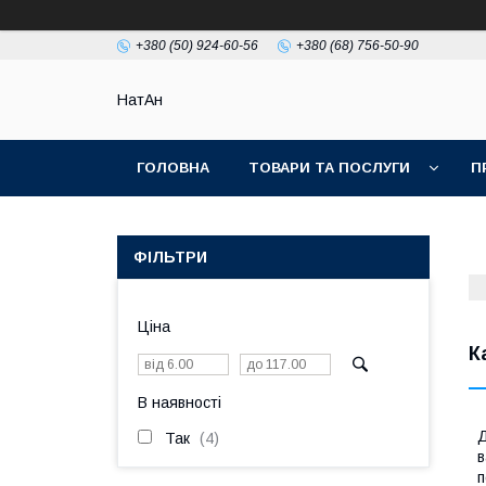
+380 (50) 924-60-56
+380 (68) 756-50-90
НатАн
ГОЛОВНА
ТОВАРИ ТА ПОСЛУГИ
П
ФІЛЬТРИ
Ціна
К
В наявності
Д
Так
4
в
п