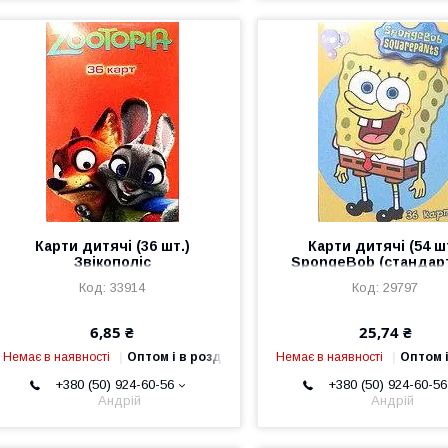
Карти дитячі (36 шт.)
Карти дитячі (54 ш
Звікополіс
SpongeBob (стандар
розмір)
33914
29797
6,85 ₴
25,74 ₴
Немає в наявності
Оптом і в роздріб
Немає в наявності
Оптом і
+380 (50) 924-60-56
+380 (50) 924-60-56
Андрій
Андрій