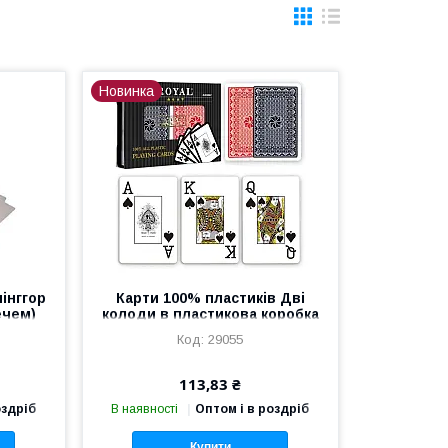
Новинка
інггор
Карти 100% пластиків Дві
ечем)
колоди в пластикова коробка
(1 сорт) ZR2B-60
29055
113,83 ₴
оздріб
В наявності
Оптом і в роздріб
Купити