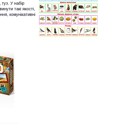
 туз. У набір
инути такі якості,
ння, комунікативні