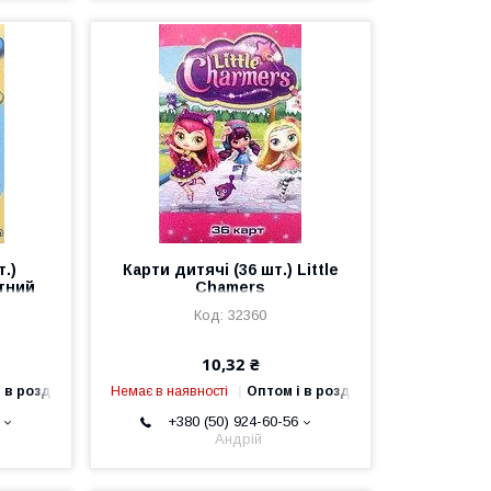
т.)
Карти дитячі (36 шт.) Little
тний
Chamers
32360
10,32 ₴
 в роздріб
Немає в наявності
Оптом і в роздріб
+380 (50) 924-60-56
Андрій