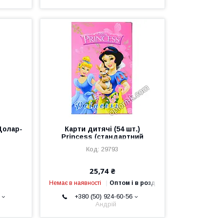
Долар-
Карти дитячі (54 шт.)
Princess (стандартний
розмір)
29793
25,74 ₴
Немає в наявності
Оптом і в роздріб
+380 (50) 924-60-56
Андрій