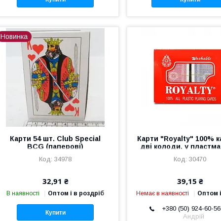
Новинка
Карти 54 шт. Club Special
Карти "Royalty" 100% к
BCG (паперові)
дві колоди, у пластма
коробці (2 сорт)
34978
30470
32,91 ₴
39,15 ₴
В наявності
Оптом і в роздріб
Немає в наявності
Оптом і
+380 (50) 924-60-56
Купити
Андрій