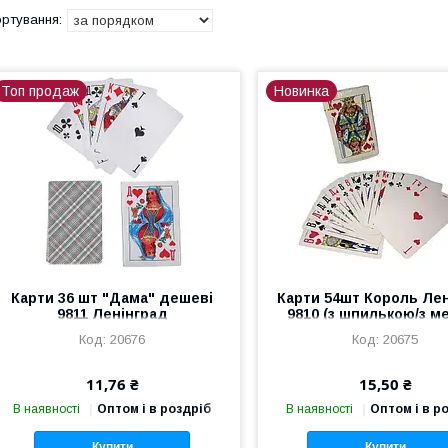
Топ продаж
Новинка
Карти 36 шт "Дама" дешеві
Карти 54шт Король Лен
9811 Ленінград
9810 (з шпилькою/з м
20676
20675
11,76 ₴
15,50 ₴
В наявності
Оптом і в роздріб
В наявності
Оптом і в р
Купити
Купити