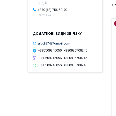
Андрій
+380 (68) 756-50-90
Світлана
alpt1974@gmail.com
+380509246056, +380936708246
+380509246056, +380936708246
+380509246056, +380936708246