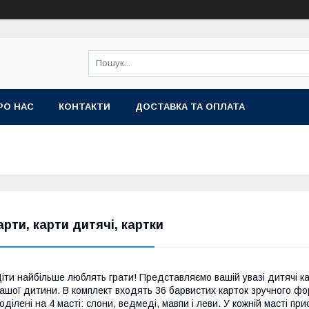
РО НАС
КОНТАКТИ
ДОСТАВКА ТА ОПЛАТА
арти, карти дитячі, картки
іти найбільше люблять грати! Представляємо вашій увазі дитячі кар
ашої дитини. В комплект входять 36 барвистих карток зручного фо
оділені на 4 масті: слони, ведмеді, мавпи і леви. У кожній масті при