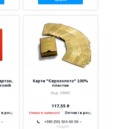
артон,
Карти "Єврозолото" 100%
совій
пластик
29903
117,55 ₴
 в роздріб
Немає в наявності
Оптом і в роздріб
+380 (50) 924-60-56
Андрій