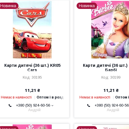
Новинка
Новинка
Карти дитячі (36 шт.) KR05
Карти дитячі (36 шт.)
Cars
Барбі
30195
30199
11,21 ₴
11,21 ₴
Немає в наявності
Оптом і в роздріб
Немає в наявності
Оптом і
+380 (50) 924-60-56
+380 (50) 924-60-56
Андрій
Андрій