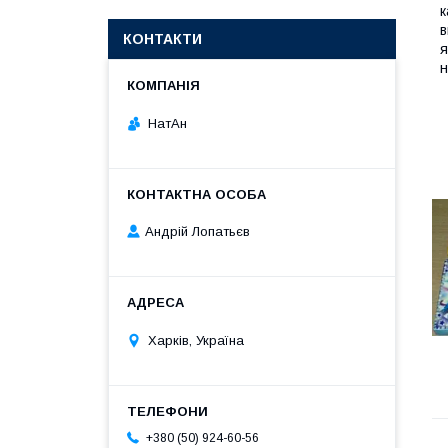
к
в
КОНТАКТИ
я
н
НатАн
Андрій Лопатьєв
Харків, Україна
+380 (50) 924-60-56