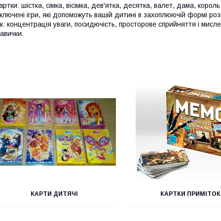
артки: шістка, сімка, вісімка, дев'ятка, десятка, валет, дама, король,
ключені ігри, які допоможуть вашій дитині в захоплюючій формі розв
к: концентрація уваги, посидючість, просторове сприйняття і мисле
авички.
КАРТИ ДИТЯЧІ
КАРТКИ ПРИМІТОК