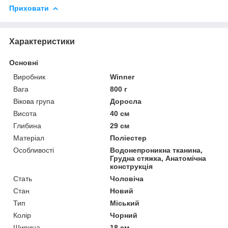
Приховати
Характеристики
Основні
Виробник
Winner
Вага
800 г
Вікова група
Доросла
Висота
40 см
Глибина
29 см
Матеріал
Поліестер
Особливості
Водонепроникна тканина,
Грудна стяжка, Анатомічна
конструкція
Стать
Чоловіча
Стан
Новий
Тип
Міський
Колір
Чорний
Ширина
18 см