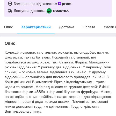
Замовлення під захистом
Доступна доставка
Опис
Характеристики
Доставка
Оплата
Умови 
Опис
Колекція яскравих та стильних рюкзаків, які сподобаються як
школярам, так і їх батькам. Яскравий та стильний, він
подобається як школярам, так і батькам. Форма: Молодіжний
рюкзак Відділення: У рюкзаку два відділення: У першому (біля
спинки) – основне велике відділення з кишенею. У другому
відділенні – органайзер для письмового приладдя. Кишені: З
боків дві кишені В комплекті: Бірка з індивідуальним штрих-
кодом та описом. Має ряд якісних та зручних деталей: Якісні
блискавки фірми «SBS» + фірмові бігунки та фурнітура. Місця,
на які здійснюються найбільші навантаження, для підвищення
міцності, прошиті додатковими швами. Плечові вентильовані
лямки доповнені грудним кріпленням. Грудне кріплення.
Вентильована спинка