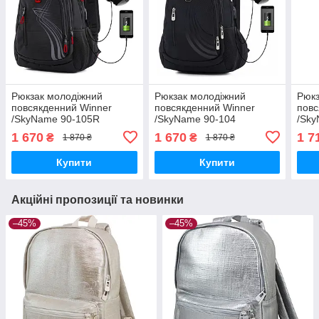
Рюкзак молодіжний
Рюкзак молодіжний
Рюкз
повсякденний Winner
повсякденний Winner
повс
/SkyName 90-105R
/SkyName 90-104
/Sky
1 670
1 670
1 7
₴
₴
1 870 ₴
1 870 ₴
Купити
Купити
Акційні пропозиції та новинки
–45%
–45%