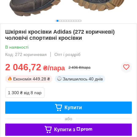
Шкіряні кросівки Adidas (272 коричневі)
чоловічі спортивні кросівки
В наявності
Код: 272 коричневая
Опт і роздріб
2 046,72
₴/пара
2 496 ₴/пара
Економія
449.28 ₴
Залишилось
40 днів
1 300 ₴
від 8 пар
Купити
або
Купити з