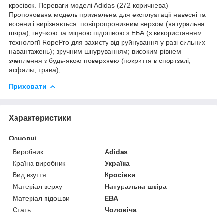
кросівок. Переваги моделі Adidas (272 коричнева)
Пропонована модель призначена для експлуатації навесні та
восени і вирізняється: повітропроникним верхом (натуральна
шкіра); гнучкою та міцною підошвою з ЕВА (з використанням
технології RopePro для захисту від руйнування у разі сильних
навантажень); зручним шнуруванням; високим рівнем
зчеплення з будь-якою поверхнею (покриття в спортзалі,
асфальт, трава);
Приховати
Характеристики
Основні
Виробник
Adidas
Країна виробник
Україна
Вид взуття
Кросівки
Матеріал верху
Натуральна шкіра
Матеріал підошви
ЕВА
Стать
Чоловіча