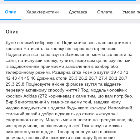
Опис
Характеристики
Доставка
Оплата
Умови п
Опис
Дуже великий вибір взуття. Подивитися весь наш асортимент
кросівка Натисніть на кнопку під червоною стрілочкою
Подивитися все наше взуття Замовлення можна залишити на
сайті, натиснувши кнопку, купити, якщо вам це не зручно, ми
із задоволенням приймаємо замовлення в вайбер або
телефонному режимі. Розмірна сітка Розмір взуття 39 40 41
42 43 44 45 46 Довжина стопи 25,3 26,2 26,7 27,4 28,1 28,7
29,3 29,8 Поціновуєте якісне фірмове взуття та віддаєте
перевагу активному способу життя? Тоді модель чоловічих
кросівок Adidas (272 коричнева) є саме тим, що вам потрібно.
Виріб виготовлений у темно-синьому тоні, завдяки чому
чудово поєднується з одягом будь-якого кольору. Непомітний і
стильний дизайн добре підходить до стилю «кежуал» і
спортивного одягу. Модель можна носити на тренуваннях, під
час прогулянок, на відпочинку в лісі. Також взуття можна
використовувати щодня. Товар пропонується в різних
розмірах, поспішайте замовити свою пару брендових