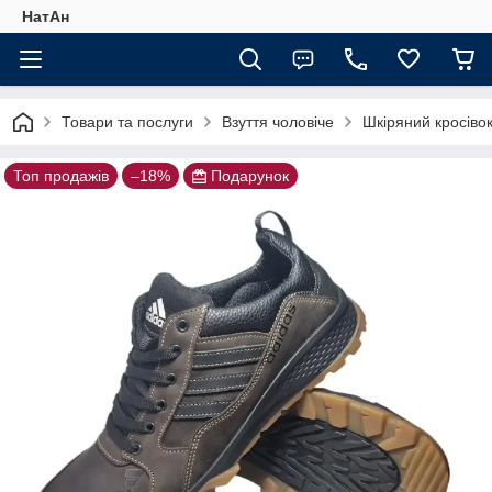
НатАн
Товари та послуги
Взуття чоловіче
Шкіряний кросівок
Топ продажів
–18%
Подарунок