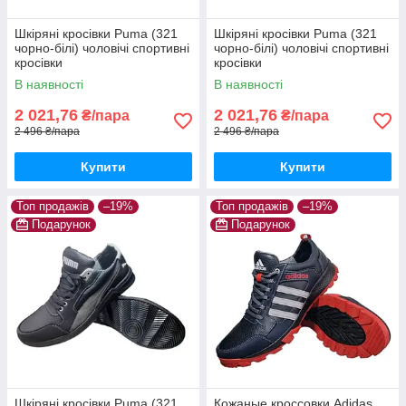
Шкіряні кросівки Puma (321
Шкіряні кросівки Puma (321
чорно-білі) чоловічі спортивні
чорно-білі) чоловічі спортивні
кросівки
кросівки
В наявності
В наявності
2 021,76
2 021,76
₴/пара
₴/пара
2 496 ₴/пара
2 496 ₴/пара
Купити
Купити
Топ продажів
–19%
Топ продажів
–19%
Подарунок
Подарунок
Шкіряні кросівки Puma (321
Кожаные кроссовки Adidas