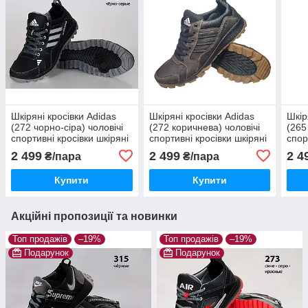
Шкіряні кросівки Adidas
Шкіряні кросівки Adidas
Шкір
(272 чорно-сіра) чоловічі
(272 коричнева) чоловічі
(265
спортивні кросівки шкіряні
спортивні кросівки шкіряні
спор
чоловічі
чоловічі
чоло
2 499
2 499
2 4
₴/пара
₴/пара
Купити
Купити
Акційні пропозиції та новинки
Топ продажів
–19%
Топ продажів
–19%
Подарунок
Подарунок