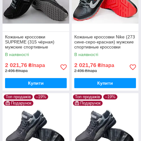
Кожаные кроссовки
Кожаные кроссовки Nike (273
SUPREME (315 чёрная)
сине-серо-красная) мужские
мужские спортивные
спортивные кроссовки
кроссовки шкіряні чоловічі
шкіряні чоловічі
В наявності
В наявності
2 021,76
2 021,76
₴/пара
₴/пара
2 496 ₴/пара
2 496 ₴/пара
Купити
Купити
Топ продажів
–19%
Топ продажів
–19%
Подарунок
Подарунок