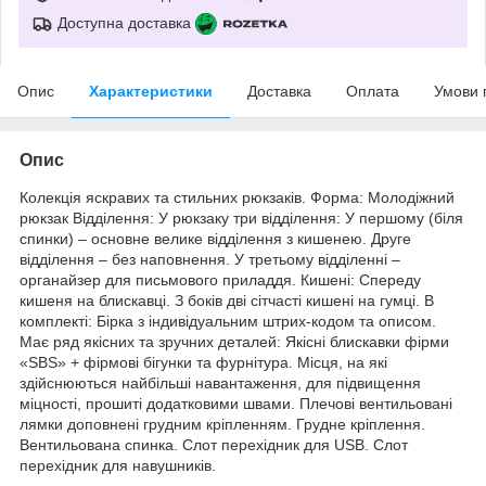
Доступна доставка
Опис
Характеристики
Доставка
Оплата
Умови 
Опис
Колекція яскравих та стильних рюкзаків. Форма: Молодіжний
рюкзак Відділення: У рюкзаку три відділення: У першому (біля
спинки) – основне велике відділення з кишенею. Друге
відділення – без наповнення. У третьому відділенні –
органайзер для письмового приладдя. Кишені: Спереду
кишеня на блискавці. З боків дві сітчасті кишені на гумці. В
комплекті: Бірка з індивідуальним штрих-кодом та описом.
Має ряд якісних та зручних деталей: Якісні блискавки фірми
«SBS» + фірмові бігунки та фурнітура. Місця, на які
здійснюються найбільші навантаження, для підвищення
міцності, прошиті додатковими швами. Плечові вентильовані
лямки доповнені грудним кріпленням. Грудне кріплення.
Вентильована спинка. Слот перехідник для USB. Слот
перехідник для навушників.