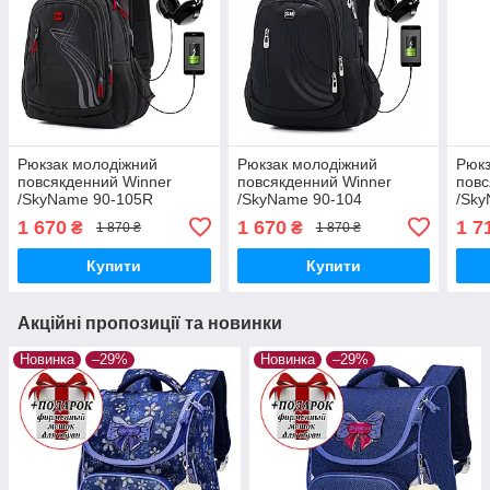
Рюкзак молодіжний
Рюкзак молодіжний
Рюкз
повсякденний Winner
повсякденний Winner
повс
/SkyName 90-105R
/SkyName 90-104
/Sky
1 670
1 670
1 7
₴
₴
1 870 ₴
1 870 ₴
Купити
Купити
Акційні пропозиції та новинки
Новинка
–29%
Новинка
–29%