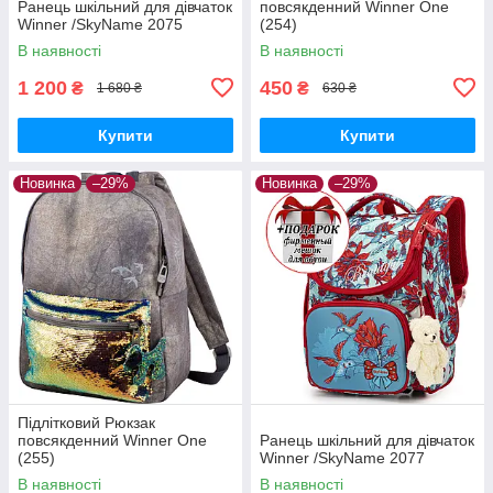
Ранець шкільний для дівчаток
повсякденний Winner One
Winner /SkyName 2075
(254)
В наявності
В наявності
1 200
450
₴
₴
1 680 ₴
630 ₴
Купити
Купити
Новинка
–29%
Новинка
–29%
Підлітковий Рюкзак
повсякденний Winner One
Ранець шкільний для дівчаток
(255)
Winner /SkyName 2077
В наявності
В наявності