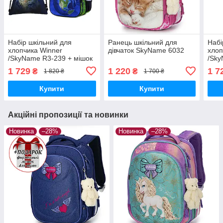
Набір шкільний для
Ранець шкільний для
Набі
хлопчика Winner
дівчаток SkyName 6032
хлоп
/SkyName R3-239 + мішок
/Sky
для взуття (фірмовий
для 
1 729
1 220
1 7
₴
₴
1 820 ₴
1 700 ₴
пенал у подарунок)
пена
Купити
Купити
Акційні пропозиції та новинки
Новинка
–28%
Новинка
–28%