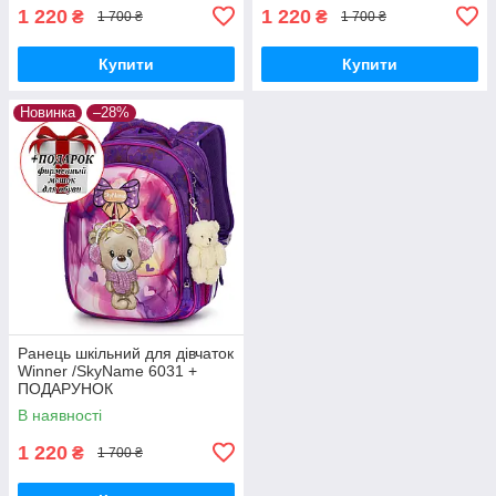
1 220
1 220
₴
₴
1 700 ₴
1 700 ₴
Купити
Купити
Новинка
–28%
Ранець шкільний для дівчаток
Winner /SkyName 6031 +
ПОДАРУНОК
В наявності
1 220
₴
1 700 ₴