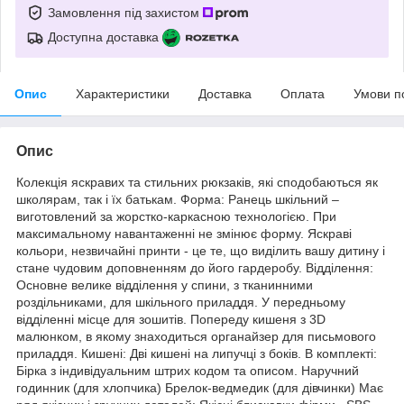
Замовлення під захистом
Доступна доставка
Опис
Характеристики
Доставка
Оплата
Умови п
Опис
Колекція яскравих та стильних рюкзаків, які сподобаються як
школярам, так і їх батькам. Форма: Ранець шкільний –
виготовлений за жорстко-каркасною технологією. При
максимальному навантаженні не змінює форму. Яскраві
кольори, незвичайні принти - це те, що виділить вашу дитину і
стане чудовим доповненням до його гардеробу. Відділення:
Основне велике відділення у спини, з тканинними
роздільниками, для шкільного приладдя. У передньому
відділенні місце для зошитів. Попереду кишеня з 3D
малюнком, в якому знаходиться органайзер для письмового
приладдя. Кишені: Дві кишені на липучці з боків. В комплекті:
Бірка з індивідуальним штрих кодом та описом. Наручний
годинник (для хлопчика) Брелок-ведмедик (для дівчинки) Має