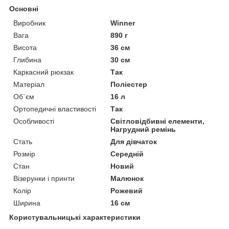
Основні
Виробник
Winner
Вага
890 г
Висота
36 см
Глибина
30 см
Каркасний рюкзак
Так
Матеріал
Поліестер
Об`єм
16 л
Ортопедичні властивості
Так
Особливості
Світловідбивні елементи,
Нагрудний ремінь
Стать
Для дівчаток
Розмір
Середній
Стан
Новий
Візерунки і принти
Малюнок
Колір
Рожевий
Ширина
16 см
Користувальницькі характеристики