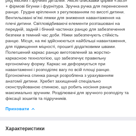
ряд якісних і зручних деталей: Якісні блискавки фірми «SBS»
+ фірмові бігунки і фурнітура. Зручна ручка для перенесення
ранцю. Грудне кріплення з регулюванням по висоті дитини.
Вентильовані м'які лямки для зниження навантаження на
плечі дитини. Світловідбиваючі елементи розташовані на
передній, задній і бічний частинах ранцю для забезпечення
безпеки в темний час доби. Ніжки забезпечують стійкість
ранцю. Місця, на які здійснюються найбільші навантаження,
для підвищення міцності, прошиті додатковими швами.
Полегшений каркас ранцю виготовлений за жорстко-
каркасною технологією, що забезпечує правильну
ергономічну форму. Каркас не деформується при
навантаженні і розподіляє вагу по всій площі ранцю.
Ергономічна спинка ранця розроблена з урахуванням
анатомії дитини. Хребет захищений спеціально
сконструйованою спинкою, що робить носіння ранця
максимально зручним. Розділювачі для зручного розподілу та
фіксації зошитів та підручників.
Приховати
Характеристики