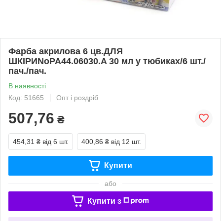
Фарба акрилова 6 цв.ДЛЯ
ШКІРИNoPA44.06030.A 30 мл у тюбиках/6 шт./
пач./пач.
В наявності
Код: 51665
Опт і роздріб
507,76
₴
454,31 ₴
від 6 шт.
400,86 ₴
від 12 шт.
Купити
або
Купити з