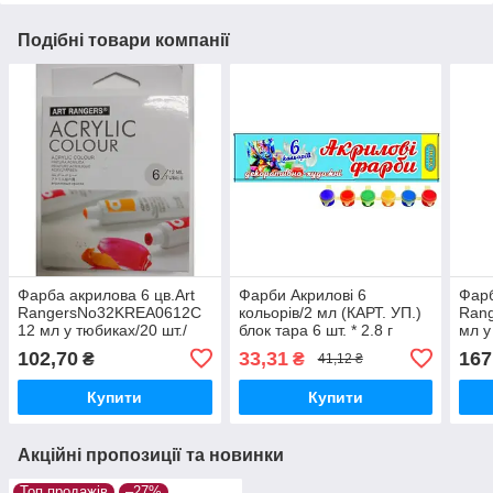
Подібні товари компанії
Фарба акрилова 6 цв.Art
Фарби Акрилові 6
Фарб
RangersNo32KREA0612C
кольорів/2 мл (КАРТ. УП.)
Ran
12 мл у тюбиках/20 шт./
блок тара 6 шт. * 2.8 г
мл у
пач.
ЛЮКС КОЛОР/ящ 40
шт./
102,70
33,31
167
₴
₴
41,12 ₴
Купити
Купити
Акційні пропозиції та новинки
Топ продажів
–27%