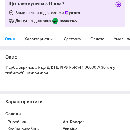
Що таке купити з Пром?
Замовлення під захистом
Доступна доставка
Опис
Характеристики
Доставка
Оплата
Умови п
Опис
Фарба акрилова 6 цв.ДЛЯ ШКІРИNoPA44.06030.A 30 мл у
тюбиках/6 шт./пач./пач.
Характеристики
Основні
Виробник
Art Ranger
Країна виробник
Україна