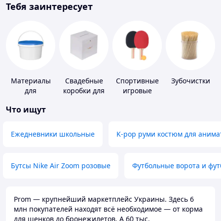
Тебя заинтересует
Материалы
Свадебные
Спортивные
Зубочистки
для
коробки для
игровые
устройства
денег
ракетки
Что ищут
полимерных
полов
Ежедневники школьные
K-pop руми костюм для анима
Бутсы Nike Air Zoom розовые
Футбольные ворота и фу
Prom — крупнейший маркетплейс Украины. Здесь 6
млн покупателей находят всё необходимое — от корма
для щенков до бронежилетов. А 60 тыс.