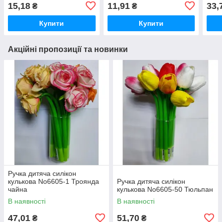
колір на ультрафіолеті
15,18
11,91
33,
₴
₴
Купити
Купити
Акційні пропозиції та новинки
Ручка дитяча силікон
кулькова No6605-1 Троянда
Ручка дитяча силікон
чайна
кулькова No6605-50 Тюльпан
В наявності
В наявності
47,01
51,70
₴
₴