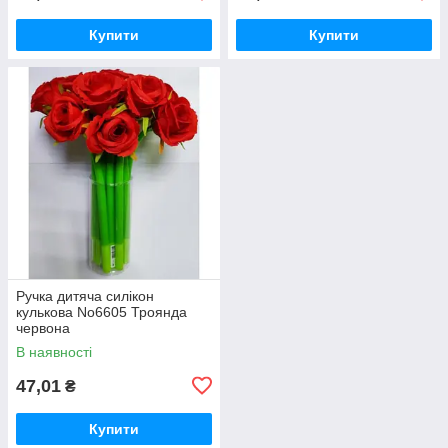
Купити
Купити
Ручка дитяча силікон
кулькова No6605 Троянда
червона
В наявності
47,01
₴
Купити