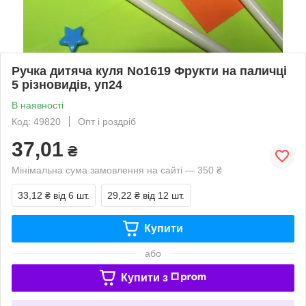
Ручка дитяча куля No1619 Фрукти на паличці
5 різновидів, уп24
В наявності
Код: 49820
Опт і роздріб
37,01
₴
Мінімальна сума замовлення на сайті — 350 ₴
33,12 ₴
від 6 шт.
29,22 ₴
від 12 шт.
Купити
або
Купити з