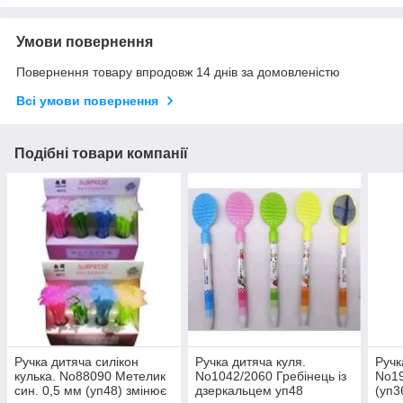
Умови повернення
Повернення товару впродовж 14 днів за домовленістю
Всі умови повернення
Подібні товари компанії
Ручка дитяча силікон
Ручка дитяча куля.
Ручк
кулька. No88090 Метелик
No1042/2060 Гребінець із
No19
син. 0,5 мм (уп48) змінює
дзеркальцем уп48
(уп3