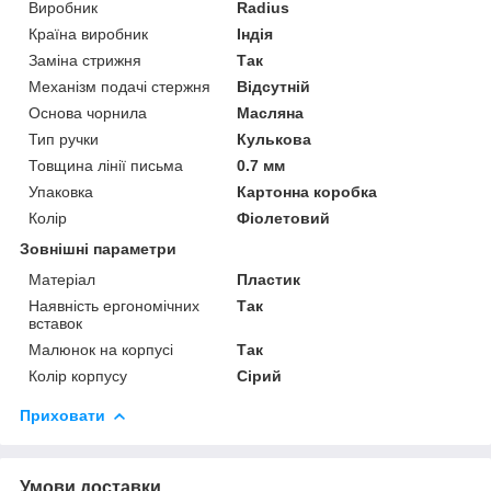
Виробник
Radius
Країна виробник
Індія
Заміна стрижня
Так
Механізм подачі стержня
Відсутній
Основа чорнила
Масляна
Тип ручки
Кулькова
Товщина лінії письма
0.7 мм
Упаковка
Картонна коробка
Колір
Фіолетовий
Зовнішні параметри
Матеріал
Пластик
Наявність ергономічних
Так
вставок
Малюнок на корпусі
Так
Колір корпусу
Сірий
Приховати
Умови доставки