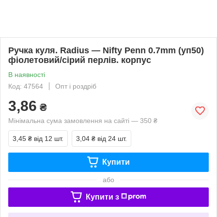
Ручка куля. Radius — Nifty Penn 0.7mm (уп50)
фіолетовий/сірий перлів. корпус
В наявності
Код: 47564
Опт і роздріб
3,86
₴
Мінімальна сума замовлення на сайті — 350 ₴
3,45 ₴
від 12 шт.
3,04 ₴
від 24 шт.
Купити
або
Купити з