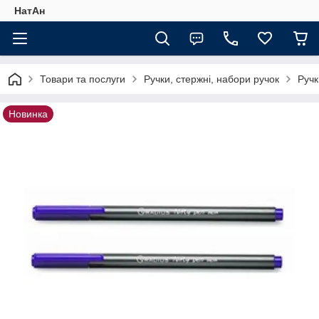
НатАн
Товари та послуги
Ручки, стержні, набори ручок
Ручк
Новинка