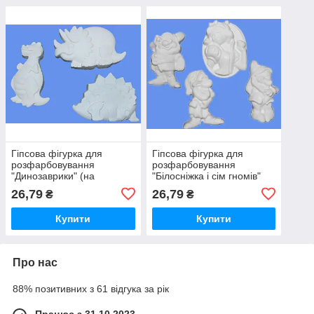
Гіпсова фігурка для
Гіпсова фігурка для
розфарбовування
розфарбовування
"Динозаврики" (на
"Білосніжка і сім гномів"
липучці) Д-3
(на липучці) Б-7
26,79
26,79
₴
₴
Купити
Купити
Про нас
88% позитивних з 61 відгука за рік
Працює з 31.10.2023