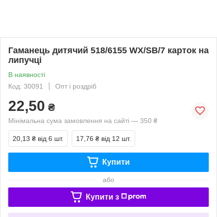
Гаманець дитячий 518/6155 WX/SB/7 карток на
липучці
В наявності
Код: 30091
Опт і роздріб
22,50
₴
Мінімальна сума замовлення на сайті — 350 ₴
20,13 ₴
від 6 шт.
17,76 ₴
від 12 шт.
Купити
або
Купити з