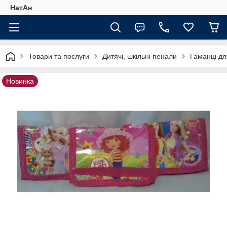
НатАн
Товари та послуги
Дитячі, шкільні пенали
Гаманці д
Новинка