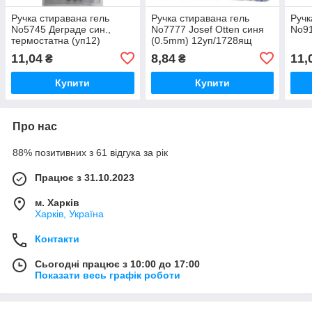
Ручка стиравана гель
Ручка стиравана гель
Ручк
No5745 Деграде син.,
No7777 Josef Otten синя
No91
термостатна (уп12)
(0.5mm) 12уп/1728ящ
11,04
8,84
11,
₴
₴
Купити
Купити
Про нас
88% позитивних з 61 відгука за рік
Працює з 31.10.2023
м. Харків
Харків, Україна
Контакти
Сьогодні працює з 10:00 до 17:00
Показати весь графік роботи