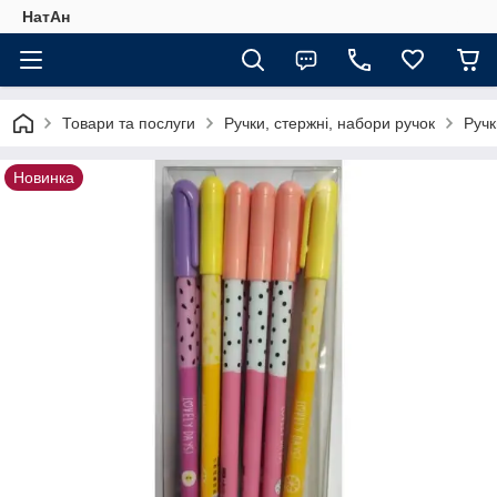
НатАн
Товари та послуги
Ручки, стержні, набори ручок
Ручк
Новинка