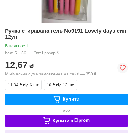
Ручка стиравана гель No9191 Lovely days син
12уп
В наявності
Код: 51156
Опт і роздріб
12,67
₴
Мінімальна сума замовлення на сайті — 350 ₴
11,34 ₴
від 6 шт.
10 ₴
від 12 шт.
Купити
або
Купити з