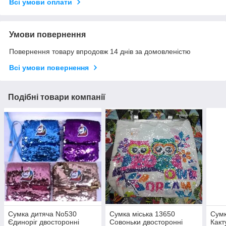
Всі умови оплати
Умови повернення
Повернення товару впродовж 14 днів за домовленістю
Всі умови повернення
Подібні товари компанії
Сумка дитяча No530
Сумка міська 13650
Сумк
Єдиноріг двосторонні
Совоньки двосторонні
Какт