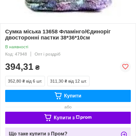
Сумка міська 13658 Фламінго/Єдиноріг
двосторонні паєтки 38*36*10см
В наявності
Код: 47948
Опт і роздріб
394,31
₴
352,80 ₴
від 6 шт.
311,30 ₴
від 12 шт.
Купити
або
Купити з
Що таке купити з Пром?