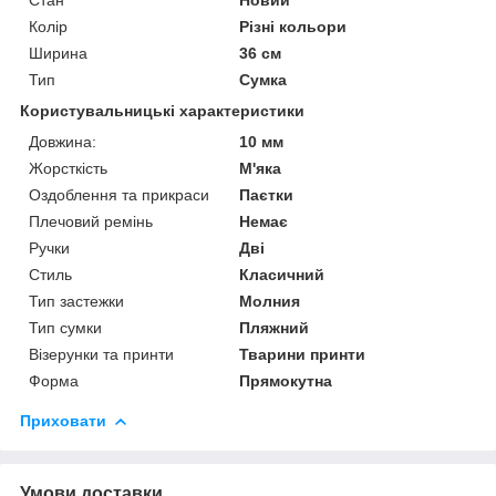
Колір
Різні кольори
Ширина
36 см
Тип
Сумка
Користувальницькі характеристики
Довжина:
10 мм
Жорсткість
М'яка
Оздоблення та прикраси
Паєтки
Плечовий ремінь
Немає
Ручки
Дві
Стиль
Класичний
Тип застежки
Молния
Тип сумки
Пляжний
Візерунки та принти
Тварини принти
Форма
Прямокутна
Приховати
Умови доставки