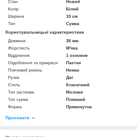
Стан
Новий
Колір
Білий
Ширина
10 см
Тип
Сумка
Користувальницькі характеристики
Довжина:
36 мм
Жорсткість
М'яка
Відділення
1 основне
Оздоблення та прикраси
Паєтки
Плечовий ремінь
Немає
Ручки
Дві
Стиль
Класичний
Тип застежки
Молния
Тип сумки
Пляжний
Форма
Прямокутна
Приховати