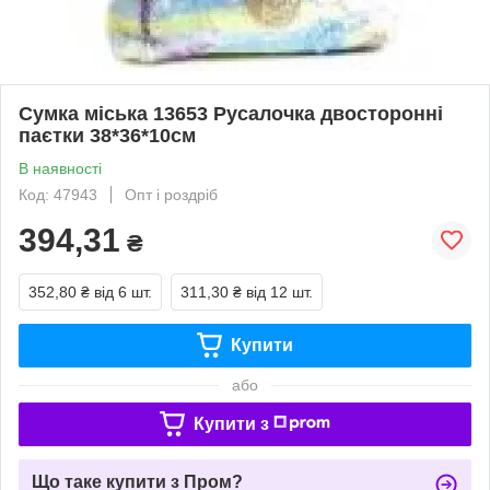
Сумка міська 13653 Русалочка двосторонні
паєтки 38*36*10см
В наявності
Код: 47943
Опт і роздріб
394,31
₴
352,80 ₴
від 6 шт.
311,30 ₴
від 12 шт.
Купити
або
Купити з
Що таке купити з Пром?