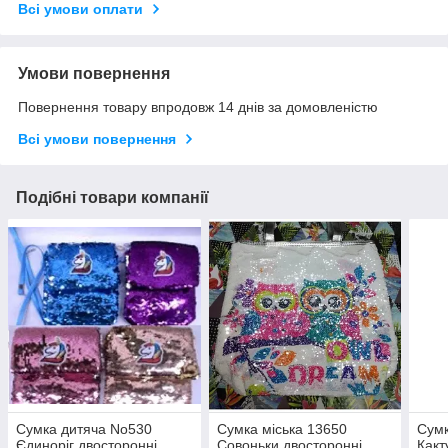
Всі умови оплати
Умови повернення
Повернення товару впродовж 14 днів за домовленістю
Всі умови повернення
Подібні товари компанії
Сумка дитяча No530
Сумка міська 13650
Сумк
Єдиноріг двосторонні
Совоньки двосторонні
Какт