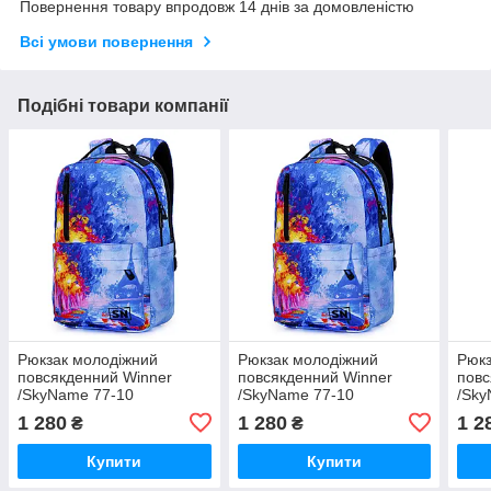
Повернення товару впродовж 14 днів за домовленістю
Всі умови повернення
Подібні товари компанії
Рюкзак молодіжний
Рюкзак молодіжний
Рюкз
повсякденний Winner
повсякденний Winner
повс
/SkyName 77-10
/SkyName 77-10
/Sky
1 280
1 280
1 2
₴
₴
Купити
Купити