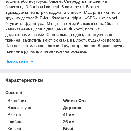
зошитів або ноутбука. Кишені: Спереду дві кишені на
блискавці. З боків дві кишені. В комплекті: Бірка з
індивідуальним штрих-кодом та описом. Має ряд якісних та
зручних деталей: Якісні блискавки фірми «SBS» + фірмові
бігунки та фурнітура. Місця, на які здійснюються найбільші
навантаження, для підвищення міцності, прошиті
додатковими швами. Спеціальна, водовідштовхувальна
тканина, захистить вміст рюкзака в цілості, будь-якої погоди.
Плечові вентильовані лямки. Грудне кріплення. Верхня зручна
тканинна ручка для перенесення рюкзака.
Приховати
Характеристики
Основні
Виробник
Winner One
Вікова група
Доросла
Висота
41 см
Глибина
26 см
Кишені
Бічні