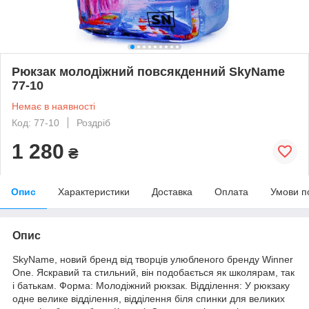
Рюкзак молодіжний повсякденний SkyName
77-10
Немає в наявності
Код: 77-10
Роздріб
1 280
₴
Опис
Характеристики
Доставка
Оплата
Умови п
Опис
SkyName, новий бренд від творців улюбленого бренду Winner
One. Яскравий та стильний, він подобається як школярам, так
і батькам. Форма: Молодіжний рюкзак. Відділення: У рюкзаку
одне велике відділення, відділення біля спинки для великих