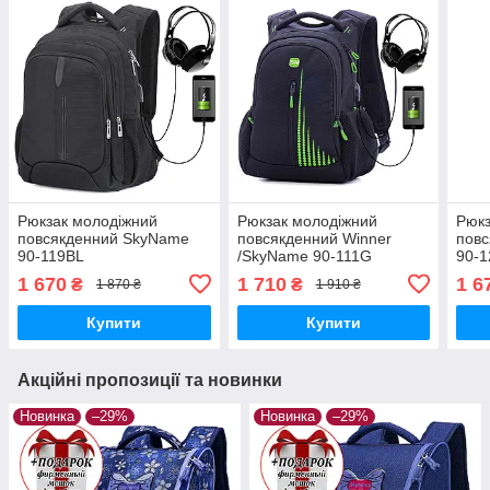
Рюкзак молодіжний
Рюкзак молодіжний
Рюкз
повсякденний SkyName
повсякденний Winner
пов
90-119BL
/SkyName 90-111G
90-1
1 670
1 710
1 6
₴
₴
1 870 ₴
1 910 ₴
Купити
Купити
Акційні пропозиції та новинки
Новинка
–29%
Новинка
–29%