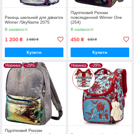
Підлітковий Рюкзак
Ранець шкільний для дівчаток
повсякденний Winner One
Winner /SkyName 2075
(254)
В наявності
В наявності
1 200
450
₴
₴
1 680 ₴
630 ₴
Купити
Купити
Новинка
–29%
Новинка
–29%
Підлітковий Рюкзак