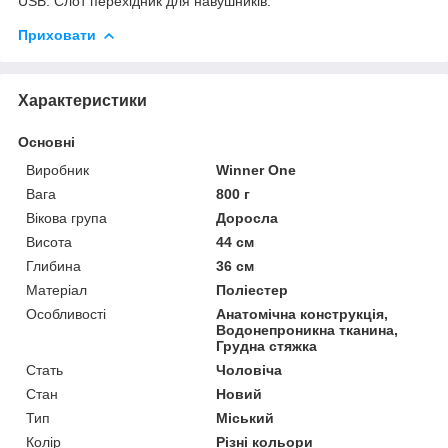
USB. Слот перехідник для навушників.
Приховати
Характеристики
Основні
Виробник
Winner One
Вага
800 г
Вікова група
Доросла
Висота
44 см
Глибина
36 см
Матеріал
Поліестер
Особливості
Анатомічна конструкція,
Водонепроникна тканина,
Грудна стяжка
Стать
Чоловіча
Стан
Новий
Тип
Міський
Колір
Різні кольори