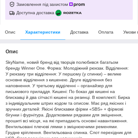
Замовлення під захистом
Доступна доставка
Опис
Характеристики
Доставка
Оплата
Умови 
Опис
SkyName, новий бренд від творців полюбився багатьом
бренду Winner One. Форма: Молодіжний рюкзак. Відділення:
У рюкзаку три відділення: У першому (у спинки) – велике
основне відділення з кишенею. Друге відділення без
наповнення. У третьому відділенні – органайзер для
письмового приладдя. Кишені: По боках дві кишені на
блискавці й два сітчасті кишені на резинці. В комплекті: Бирка
з індивідуальним штрих кодом та описом. Має ряд якісних і
зручних деталей: Якісні блискавки фірми «SBS» + фірмові
бігунки і фурнітура. Додатковими рядками для зміцнення,
прошиті всі місця, на які припадають основні навантаження.
Вентильовані плечові лямки з зміцнюючими ременями.
Грудне кріплення. Вентильована спинка. Слот перехідник для