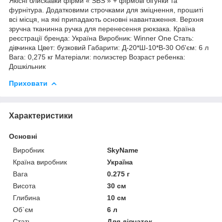
Якісні блискавки фірми « SBS » + фірмові бігунки та
фурнітура. Додатковими строчками для зміцнення, прошиті
всі місця, на які припадають основні навантаження. Верхня
зручна тканинна ручка для перенесення рюкзака. Країна
реєстрації бренда: Україна Виробник: Winner One Стать:
дівчинка Цвет: бузковий Габарити: Д-20*Ш-10*В-30 Об'єм: 6 л
Вага: 0,275 кг Матеріали: полиэстер Возраст ребенка:
Дошкільник
Приховати
Характеристики
Основні
Виробник
SkyName
Країна виробник
Україна
Вага
0.275 г
Висота
30 см
Глибина
10 см
Об`єм
6 л
Стать
Для дівчаток