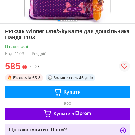
Рюкзак Winner One/SkyName для дошкільника
Панда 1103
В наявності
Код: 1103
Роздріб
585
₴
650 ₴
Економія
65 ₴
Залишилось
45 днів
Купити
або
Купити з
Що таке купити з Пром?