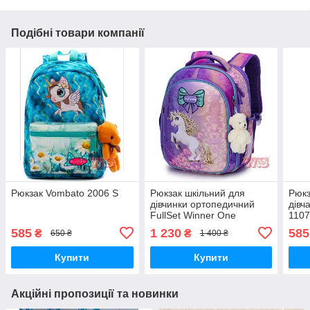
Подібні товари компанії
Рюкзак Vombato 2006 S
Рюкзак шкільний для
Рюкз
дівчинки ортопедичний
дівч
FullSet Winner One
110
SkyName Панда R4-401
585
1 230
585
₴
₴
650 ₴
1 400 ₴
Купити
Купити
Акційні пропозиції та новинки