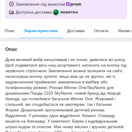
Замовлення під захистом
Доступна доставка
Опис
Характеристики
Доставка
Оплата
Умови 
Опис
Дуже великий вибір канцтоварів і не тільки. дивитися всі ранці
Щоб подивитися весь наш асортимент, натисніть на кнопку під
червоною стрілочкою Замовлення можна залишити на сайті,
натиснувши кнопку, купити, якщо вам це не зручно, ми із
задоволенням приймаємо замовлення в вайбер або
телефонному режимі. Рюкзак Winner One/SkyName для
дошкільника Панда 1103 SkyName, новий бренд від творців
бренда, що полюбився багатьом Winner One. Яскравий і
стильний, він сподобається як школярам, так і батькам.
Форма: Дошкільний прогулянковий дитячий рюкзак.
Відділення: У рюкзаку одне відділення. Кишені: Спереду
кишеня на блискавці. У комплекті: Бирка з індивідуальним
штрих-кодом та описом. Має низку якісних і зручних деталей: