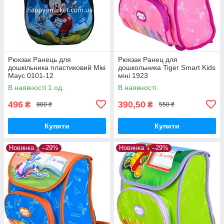
Рюкзак Ранець для
Рюкзак Ранец для
дошкільника пластиковий Мікі
дошкольника Tiger Smart Kids
Маус 0101-12
міні 1923
В наявності 1 од.
В наявності
496
390,50
₴
₴
800 ₴
550 ₴
Купити
Купити
Новинка
–29%
Новинка
–29%