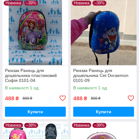
Новинка
–39%
Новинка
–39%
Рюкзак Ранець для
Рюкзак Ранець для
дошкільника пластиковий
дошкільника Cet Doraemon
Софія 0101-04
0101-09
В наявності 1 од.
В наявності 1 од.
488
488
₴
₴
800 ₴
800 ₴
Купити
Купити
Новинка
–38%
Новинка
–38%