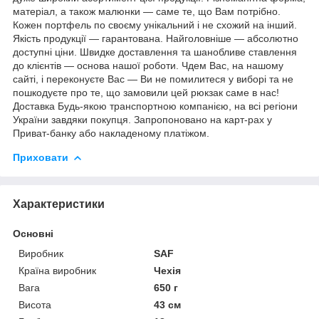
матеріал, а також малюнки — саме те, що Вам потрібно.
Кожен портфель по своєму унікальний і не схожий на інший.
Якість продукції — гарантована. Найголовніше — абсолютно
доступні ціни. Швидке доставлення та шанобливе ставлення
до клієнтів — основа нашої роботи. Чдем Вас, на нашому
сайті, і переконуєте Вас — Ви не помилитеся у виборі та не
пошкодуєте про те, що замовили цей рюкзак саме в нас!
Доставка Будь-якою транспортною компанією, на всі регіони
України завдяки покупця. Запропоновано на карт-рах у
Приват-банку або накладеному платіжом.
Приховати
Характеристики
Основні
Виробник
SAF
Країна виробник
Чехія
Вага
650 г
Висота
43 см