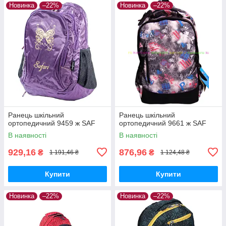
Новинка
–22%
Новинка
–22%
Ранець шкільний
Ранець шкільний
ортопедичний 9459 ж SAF
ортопедичний 9661 ж SAF
В наявності
В наявності
929,16
876,96
₴
₴
1 191,46 ₴
1 124,48 ₴
Купити
Купити
Новинка
–22%
Новинка
–22%