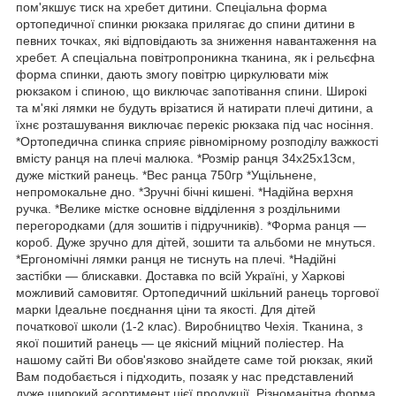
пом'якшує тиск на хребет дитини. Спеціальна форма
ортопедичної спинки рюкзака прилягає до спини дитини в
певних точках, які відповідають за зниження навантаження на
хребет. А спеціальна повітропроникна тканина, як і рельєфна
форма спинки, дають змогу повітрю циркулювати між
рюкзаком і спиною, що виключає запотівання спини. Широкі
та м'які лямки не будуть врізатися й натирати плечі дитини, а
їхнє розташування виключає перекіс рюкзака під час носіння.
*Ортопедична спинка сприяє рівномірному розподілу важкості
вмісту ранця на плечі малюка. *Розмір ранця 34х25х13см,
дуже місткий ранець. *Вес ранца 750гр *Ущільнене,
непромокальне дно. *Зручні бічні кишені. *Надійна верхня
ручка. *Велике містке основне відділення з роздільними
перегородками (для зошитів і підручників). *Форма ранця —
короб. Дуже зручно для дітей, зошити та альбоми не мнуться.
*Ергономічні лямки ранця не тиснуть на плечі. *Надійні
застібки — блискавки. Доставка по всій Україні, у Харкові
можливий самовитяг. Ортопедичний шкільний ранець торгової
марки Ідеальне поєднання ціни та якості. Для дітей
початкової школи (1-2 клас). Виробництво Чехія. Тканина, з
якої пошитий ранець — це якісний міцний поліестер. На
нашому сайті Ви обов'язково знайдете саме той рюкзак, який
Вам подобається і підходить, позаяк у нас представлений
дуже широкий асортимент цієї продукції. Різноманітна форма,