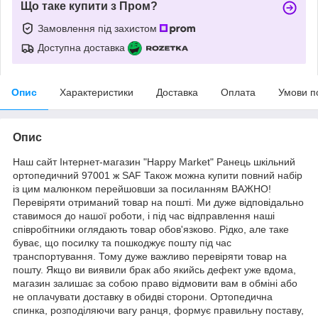
Що таке купити з Пром?
Замовлення під захистом
Доступна доставка
Опис
Характеристики
Доставка
Оплата
Умови п
Опис
Наш сайт Інтернет-магазин "Happy Market" Ранець шкільний
ортопедичний 97001 ж SAF Також можна купити повний набір
із цим малюнком перейшовши за посиланням ВАЖНО!
Перевіряти отриманий товар на пошті. Ми дуже відповідально
ставимося до нашої роботи, і під час відправлення наші
співробітники оглядають товар обов'язково. Рідко, але таке
буває, що посилку та пошкоджує пошту під час
транспортування. Тому дуже важливо перевіряти товар на
пошту. Якщо ви виявили брак або якийсь дефект уже вдома,
магазин залишає за собою право відмовити вам в обміні або
не оплачувати доставку в обидві сторони. Ортопедична
спинка, розподіляючи вагу ранця, формує правильну поставу,