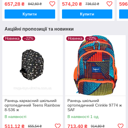
657,28
574,20
596
₴
₴
842,60 ₴
736,02 ₴
Купити
Купити
Акційні пропозиції та новинки
Новинка
–22%
Новинка
–22%
Ранець каркасний шкільний
Ранець шкільний
ортопедичний Teens Rainbow
ортопедичний Crinkle 9774 ж
8-536 ж
SAF
В наявності
В наявності 1 од.
511,12
713,40
₴
₴
655,54 ₴
914,80 ₴