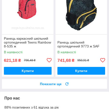
Ранець каркасний шкільний
ортопедичний Teens Rainbow
Ранець шкільний
8-535 ж
ортопедичний 9773 ж SAF
В наявності
В наявності
621,18
741,68
₴
₴
796,48 ₴
950,91 ₴
Купити
Купити
Показати ще
Про нас
88% позитивних з 61 відгука за рік