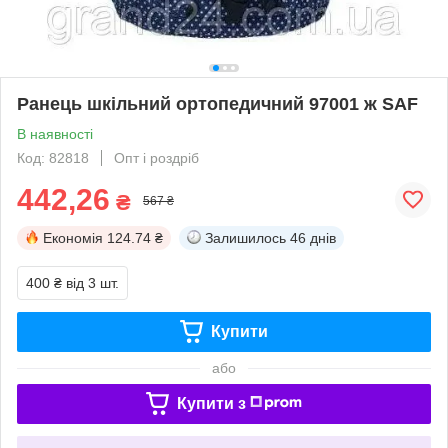
Ранець шкільний ортопедичний 97001 ж SAF
В наявності
Код: 82818
Опт і роздріб
442,26
₴
567 ₴
Економія
124.74 ₴
Залишилось
46 днів
400 ₴
від 3 шт.
Купити
або
Купити з