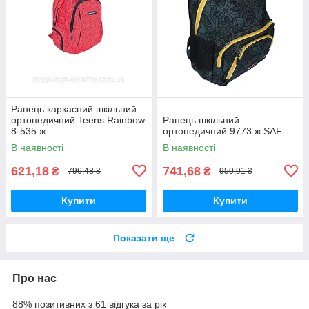
Ранець каркасний шкільний
ортопедичний Teens Rainbow
Ранець шкільний
8-535 ж
ортопедичний 9773 ж SAF
В наявності
В наявності
621,18
741,68
₴
₴
796,48 ₴
950,91 ₴
Купити
Купити
Показати ще
Про нас
88% позитивних з 61 відгука за рік