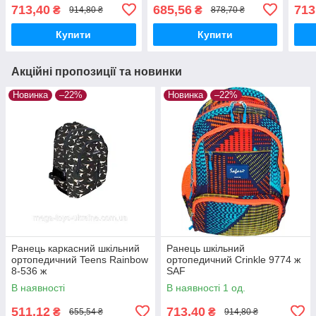
713,40
685,56
713
₴
₴
914,80 ₴
878,70 ₴
Купити
Купити
Акційні пропозиції та новинки
Новинка
–22%
Новинка
–22%
Ранець каркасний шкільний
Ранець шкільний
ортопедичний Teens Rainbow
ортопедичний Crinkle 9774 ж
8-536 ж
SAF
В наявності
В наявності 1 од.
511,12
713,40
₴
₴
655,54 ₴
914,80 ₴