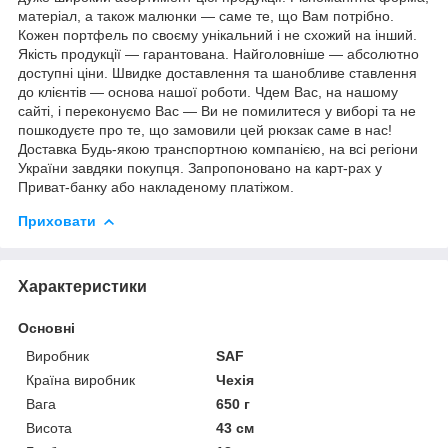
матеріал, а також малюнки — саме те, що Вам потрібно.
Кожен портфель по своєму унікальний і не схожий на інший.
Якість продукції — гарантована. Найголовніше — абсолютно
доступні ціни. Швидке доставлення та шанобливе ставлення
до клієнтів — основа нашої роботи. Чдем Вас, на нашому
сайті, і переконуємо Вас — Ви не помилитеся у виборі та не
пошкодуєте про те, що замовили цей рюкзак саме в нас!
Доставка Будь-якою транспортною компанією, на всі регіони
України завдяки покупця. Запропоновано на карт-рах у
Приват-банку або накладеному платіжом.
Приховати
Характеристики
Основні
Виробник
SAF
Країна виробник
Чехія
Вага
650 г
Висота
43 см