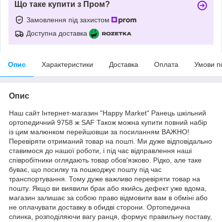
Що таке купити з Пром?
Замовлення під захистом
Доступна доставка
Опис
Характеристики
Доставка
Оплата
Умови п
Опис
Наш сайт Інтернет-магазин "Happy Market" Ранець шкільний
ортопедичний 9758 ж SAF Також можна купити повний набір
із цим малюнком перейшовши за посиланням ВАЖНО!
Перевіряти отриманий товар на пошті. Ми дуже відповідально
ставимося до нашої роботи, і під час відправлення наші
співробітники оглядають товар обов'язково. Рідко, але таке
буває, що посилку та пошкоджує пошту під час
транспортування. Тому дуже важливо перевіряти товар на
пошту. Якщо ви виявили брак або якийсь дефект уже вдома,
магазин залишає за собою право відмовити вам в обміні або
не оплачувати доставку в обидві сторони. Ортопедична
спинка, розподіляючи вагу ранця, формує правильну поставу,