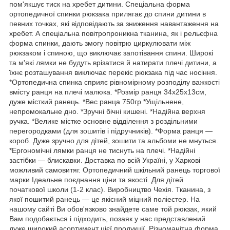
пом'якшує тиск на хребет дитини. Спеціальна форма
ортопедичної спинки рюкзака прилягає до спини дитини в
певних точках, які відповідають за зниження навантаження на
хребет. А спеціальна повітропроникна тканина, як і рельєфна
форма спинки, дають змогу повітрю циркулювати між
рюкзаком і спиною, що виключає запотівання спини. Широкі
та м'які лямки не будуть врізатися й натирати плечі дитини, а
їхнє розташування виключає перекіс рюкзака під час носіння.
*Ортопедична спинка сприяє рівномірному розподілу важкості
вмісту ранця на плечі малюка. *Розмір ранця 34х25х13см,
дуже місткий ранець. *Вес ранца 750гр *Ущільнене,
непромокальне дно. *Зручні бічні кишені. *Надійна верхня
ручка. *Велике містке основне відділення з роздільними
перегородками (для зошитів і підручників). *Форма ранця —
короб. Дуже зручно для дітей, зошити та альбоми не мнуться.
*Ергономічні лямки ранця не тиснуть на плечі. *Надійні
застібки — блискавки. Доставка по всій Україні, у Харкові
можливий самовитяг. Ортопедичний шкільний ранець торгової
марки Ідеальне поєднання ціни та якості. Для дітей
початкової школи (1-2 клас). Виробництво Чехія. Тканина, з
якої пошитий ранець — це якісний міцний поліестер. На
нашому сайті Ви обов'язково знайдете саме той рюкзак, який
Вам подобається і підходить, позаяк у нас представлений
дуже широкий асортимент цієї продукції. Різноманітна форма,