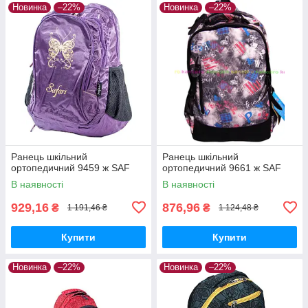
Новинка
–22%
Новинка
–22%
Ранець шкільний
Ранець шкільний
ортопедичний 9459 ж SAF
ортопедичний 9661 ж SAF
В наявності
В наявності
929,16
876,96
₴
₴
1 191,46 ₴
1 124,48 ₴
Купити
Купити
Новинка
–22%
Новинка
–22%