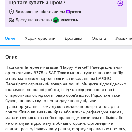
Що таке купити з Пром?
Замовлення під захистом
Доступна доставка
Опис
Характеристики
Доставка
Оплата
Умови п
Опис
Наш сайт Інтернет-магазин "Happy Market" Ранець шкільний
ортопедичний 9775 ж SAF Також можна купити повний набір
із цим малюнком перейшовши за посиланням ВАЖНО!
Перевіряти отриманий товар на пошті. Ми дуже відповідально
ставимося до нашої роботи, і під час відправлення наші
співробітники оглядають товар обов'язково. Рідко, але таке
буває, що посилку та пошкоджує пошту під час
транспортування. Тому дуже важливо перевіряти товар на
пошту. Якщо ви виявили брак або якийсь дефект уже вдома,
магазин залишає за собою право відмовити вам в обміні або
не оплачувати доставку в обидві сторони. Ортопедична
спинка, розподіляючи вагу ранця, формує правильну поставу,