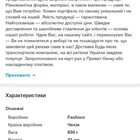
Різноманітна форма, матеріал, а також малюнки — саме те,
що Вам потрібно. Кожен портфель по своєму унікальний і не
схожий на інший. Якість продукції — гарантована.
Найголовніше — абсолютно доступні ціни. Швидке
доставлення та шанобливе ставлення до клієнтів — основа
нашої роботи. Чдем Вас, на нашому сайті, і переконуємо Вас
— Ви не помилитеся у виборі та не пошкодуєте про те, що
замовили цей рюкзак саме в нас! Доставка Будь-якою
транспортною компанією, на всі регіони України завдяки
покупця. Запропоновано на карт-рах у Приват-банку або
накладеному платіжом.
Приховати
Характеристики
Основні
Виробник
Fashion
Країна виробник
Чехія
Вага
650 г
Висота
41 см