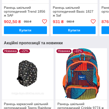
Ранець шкільний
Ранець шкільний
Ране
ортопедичний Trend 1856
ортопедичний Basic 1827
орто
ж SAF
ж Saf
902,50
931
876
₴
₴
950 ₴
980 ₴
Купити
Купити
Акційні пропозиції та новинки
Новинка
–22%
Новинка
–22%
Ранець каркасний шкільний
Ранець шкільний
ортопедичний Teens Rainbow
ортопедичний Crinkle 9774 ж