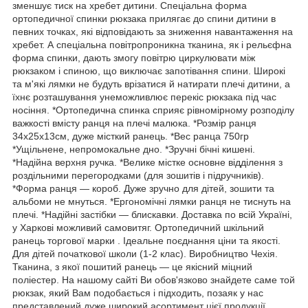
зменшує тиск на хребет дитини. Спеціальна форма
ортопедичної спинки рюкзака прилягає до спини дитини в
певних точках, які відповідають за зниження навантаження на
хребет. А спеціальна повітропроникна тканина, як і рельєфна
форма спинки, дають змогу повітрю циркулювати між
рюкзаком і спиною, що виключає запотівання спини. Широкі
та м'які лямки не будуть врізатися й натирати плечі дитини, а
їхнє розташування унеможливлює перекіс рюкзака під час
носіння. *Ортопедична спинка сприяє рівномірному розподілу
важкості вмісту ранця на плечі малюка. *Розмір ранця
34х25х13см, дуже місткий ранець. *Вес ранца 750гр
*Ущільнене, непромокальне дно. *Зручні бічні кишені.
*Надійна верхня ручка. *Велике містке основне відділення з
роздільними перегородками (для зошитів і підручників).
*Форма ранця — короб. Дуже зручно для дітей, зошити та
альбоми не мнуться. *Ергономічні лямки ранця не тиснуть на
плечі. *Надійні застібки — блискавки. Доставка по всій Україні,
у Харкові можливий самовитяг. Ортопедичний шкільний
ранець торгової марки . Ідеальне поєднання ціни та якості.
Для дітей початкової школи (1-2 клас). Виробництво Чехія.
Тканина, з якої пошитий ранець — це якісний міцний
поліестер. На нашому сайті Ви обов'язково знайдете саме той
рюкзак, який Вам подобається і підходить, позаяк у нас
представлений дуже широкий асортимент цієї продукції.