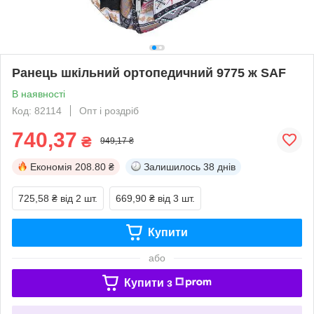
Ранець шкільний ортопедичний 9775 ж SAF
В наявності
Код: 82114
Опт і роздріб
740,37
₴
949,17 ₴
Економія
208.80 ₴
Залишилось
38 днів
725,58 ₴
від 2 шт.
669,90 ₴
від 3 шт.
Купити
або
Купити з