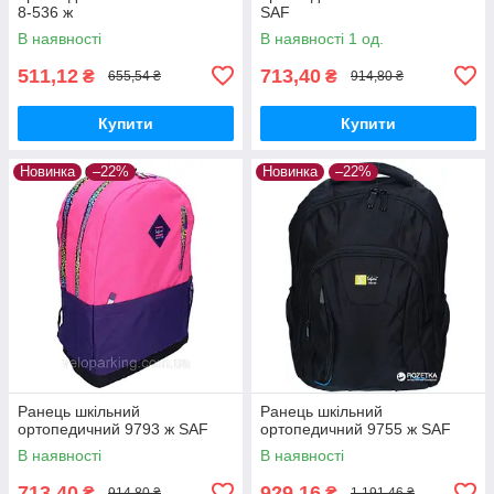
8-536 ж
SAF
В наявності
В наявності 1 од.
511,12
713,40
₴
₴
655,54 ₴
914,80 ₴
Купити
Купити
Новинка
–22%
Новинка
–22%
Ранець шкільний
Ранець шкільний
ортопедичний 9793 ж SAF
ортопедичний 9755 ж SAF
В наявності
В наявності
713,40
929,16
₴
₴
914,80 ₴
1 191,46 ₴