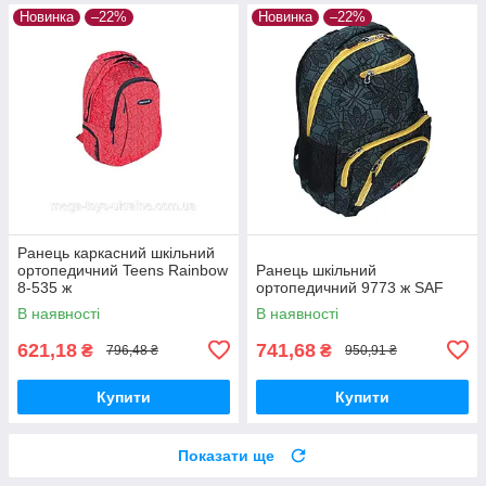
Новинка
–22%
Новинка
–22%
Ранець каркасний шкільний
ортопедичний Teens Rainbow
Ранець шкільний
8-535 ж
ортопедичний 9773 ж SAF
В наявності
В наявності
621,18
741,68
₴
₴
796,48 ₴
950,91 ₴
Купити
Купити
Показати ще