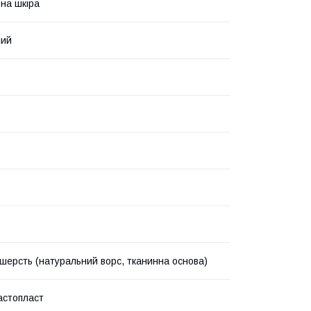
на шкіра
ний
шерсть (натуральний ворс, тканинна основа)
астопласт