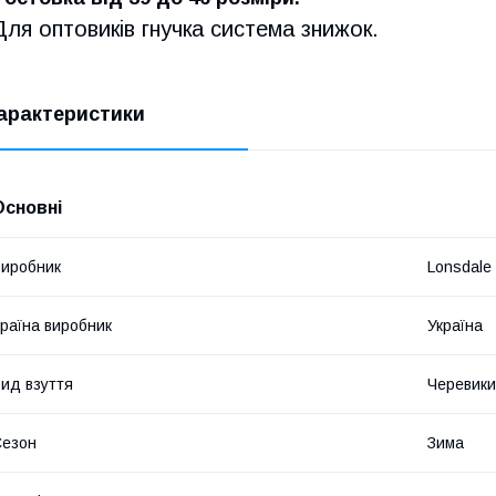
Для оптовиків гнучка система знижок.
арактеристики
Основні
иробник
Lonsdale
раїна виробник
Україна
ид взуття
Черевики
Сезон
Зима