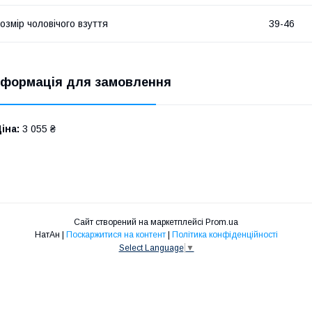
озмір чоловічого взуття
39-46
нформація для замовлення
іна:
3 055 ₴
Сайт створений на маркетплейсі
Prom.ua
НатАн |
Поскаржитися на контент
|
Політика конфіденційності
Select Language
▼