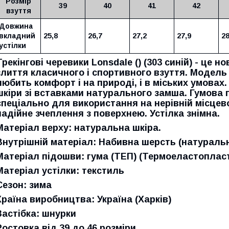
Розмір
39
40
41
42
взуття
Довжина
вкладний
25,8
26,7
27,2
27,9
28
устілки
Трекінгові черевики Lonsdale () (303 синій) - це н
злиття класичного і спортивного взуття. Модель 
любить комфорт і на природі, і в міських умовах
шкіри зі вставками натурального замша. Гумова
спеціально для використання на нерівній місцев
надійне зчеплення з поверхнею. Устілка знімна.
Матеріал верху: натуральна шкіра.
Внутрішній матеріал: Набивна шерсть (натуральн
Матеріал підошви: гума (ТЕП) (Термоеластоплас
Матеріал устілки: текстиль
Сезон: зима
Країна виробництва: Україна (Харків)
Застібка: шнурки
Ростовка від 39 до 46 розміри.