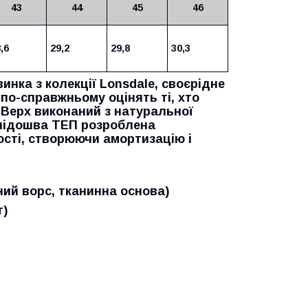
43
44
45
46
,6
29,2
29,8
30,3
овинка з колекції Lonsdale, своєрідне
по-справжньому оцінять ті, хто
. Верх виконаний з натуральної
 підошва ТЕП розроблена
ості, створюючи амортизацію і
ий ворс, тканинна основа)
т)