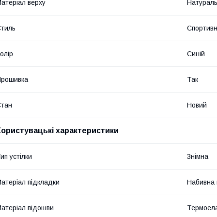
атеріал верху
Натураль
тиль
Спортив
олір
Синій
Прошивка
Так
Стан
Новий
Користувацькі характеристики
ип устілки
Знімна
атеріал підкладки
Набивна 
атеріал підошви
Термоел