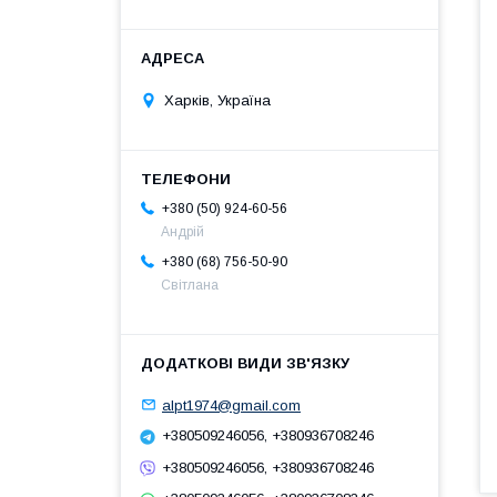
Харків, Україна
+380 (50) 924-60-56
Андрій
+380 (68) 756-50-90
Світлана
alpt1974@gmail.com
+380509246056, +380936708246
+380509246056, +380936708246