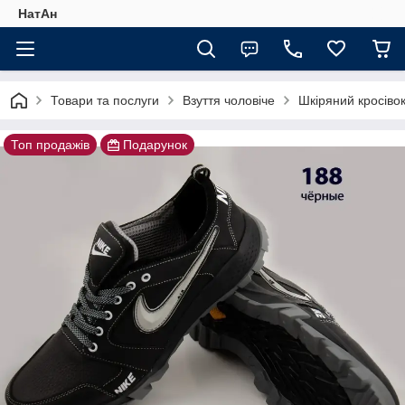
НатАн
Товари та послуги
Взуття чоловіче
Шкіряний кросівок
Топ продажів
Подарунок