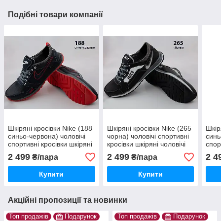
Подібні товари компанії
Шкіряні кросівки Nike (188
Шкіряні кросівки Nike (265
Шкір
синьо-червона) чоловічі
чорна) чоловічі спортивні
синь
спортивні кросівки шкіряні
кросівки шкіряні чоловічі
спор
чоловічі
чоло
2 499
2 499
2 4
₴/пара
₴/пара
Купити
Купити
Акційні пропозиції та новинки
Топ продажів
Подарунок
Топ продажів
Подарунок