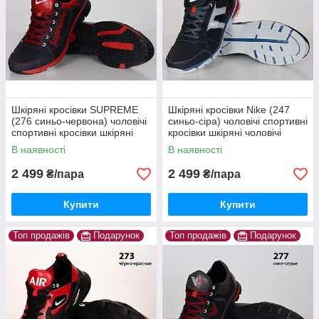
Шкіряні кросівки SUPREME
Шкіряні кросівки Nike (247
(276 синьо-червона) чоловічі
синьо-сіра) чоловічі спортивні
спортивні кросівки шкіряні
кросівки шкіряні чоловічі
чоловічі
В наявності
В наявності
2 499
2 499
₴/пара
₴/пара
Купити
Купити
Топ продажів
Подарунок
Топ продажів
Подарунок