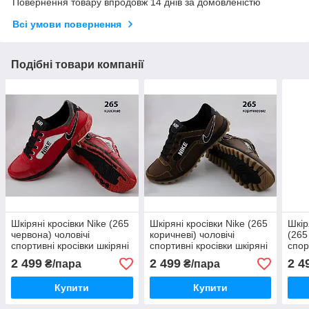
Повернення товару впродовж 14 днів за домовленістю
Всі умови повернення
Подібні товари компанії
Шкіряні кросівки Nike (265
Шкіряні кросівки Nike (265
Шкір
червона) чоловічі
коричневі) чоловічі
(265
спортивні кросівки шкіряні
спортивні кросівки шкіряні
спор
чоловічі
чоловічі
чоло
2 499
2 499
2 4
₴/пара
₴/пара
Купити
Купити