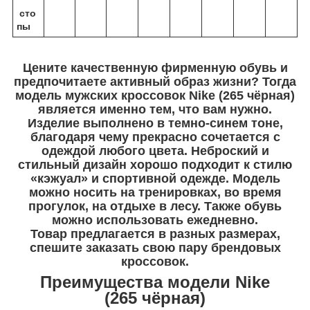
сто
пы
Цените качественную фирменную обувь и
предпочитаете активный образ жизни? Тогда
модель мужских кроссовок Nike (265 чёрная)
является именно тем, что вам нужно.
Изделие выполнено в темно-синем тоне,
благодаря чему прекрасно сочетается с
одеждой любого цвета. Неброский и
стильный дизайн хорошо подходит к стилю
«кэжуал» и спортивной одежде. Модель
можно носить на тренировках, во время
прогулок, на отдыхе в лесу. Также обувь
можно использовать ежедневно.
Товар предлагается в разных размерах,
спешите заказать свою пару брендовых
кроссовок.
Преимущества модели Nike
(265 чёрная)