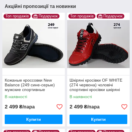
Акційні пропозиції та новинки
Топ продажів
Подарунок
Топ продажів
Подарунок
Кожаные кроссовки New
Шкіряні кросівки OF WHITE
Balance (249 сине-серые)
(274 червона) чоловічі
мужские спортивные
спортивні кросівки шкіряні
кроссовки шкіряні чоловічі
чоловічі
В наявності
В наявності
2 499
2 499
₴/пара
₴/пара
Купити
Купити