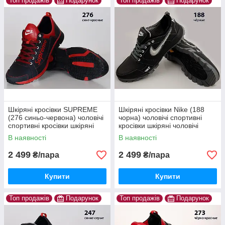
Топ продажів
Подарунок
Топ продажів
Подарунок
Шкіряні кросівки SUPREME
Шкіряні кросівки Nike (188
(276 синьо-червона) чоловічі
чорна) чоловічі спортивні
спортивні кросівки шкіряні
кросівки шкіряні чоловічі
чоловічі
В наявності
В наявності
2 499
2 499
₴/пара
₴/пара
Купити
Купити
Топ продажів
Подарунок
Топ продажів
Подарунок