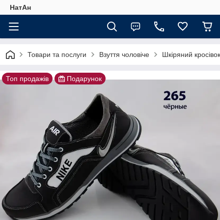
НатАн
Товари та послуги
Взуття чоловіче
Шкіряний кросівок
Топ продажів
Подарунок