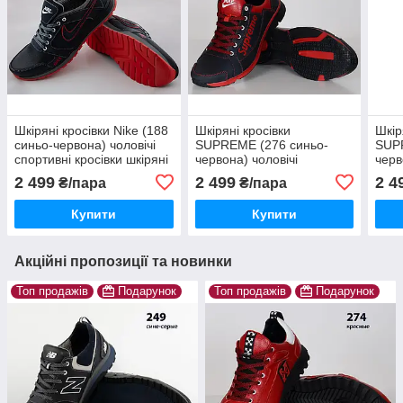
Шкіряні кросівки Nike (188
Шкіряні кросівки
Шкір
синьо-червона) чоловічі
SUPREME (276 синьо-
SUP
спортивні кросівки шкіряні
червона) чоловічі
черв
чоловічі
спортивні кросівки шкіряні
спор
2 499
2 499
2 4
₴/пара
₴/пара
чоловічі
чоло
Купити
Купити
Акційні пропозиції та новинки
Топ продажів
Подарунок
Топ продажів
Подарунок