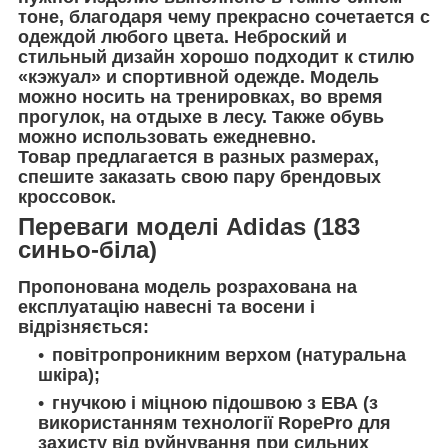
тоне, благодаря чему прекрасно сочетается с
одеждой любого цвета. Неброский и
стильный дизайн хорошо подходит к стилю
«кэжуал» и спортивной одежде. Модель
можно носить на тренировках, во время
прогулок, на отдыхе в лесу. Также обувь
можно использовать ежедневно.
Товар предлагается в разных размерах,
спешите заказать свою пару брендовых
кроссовок.
Переваги моделі Adidas (183
синьо-біла)
Пропонована модель розрахована на
експлуатацію навесні та восени і
відрізняється:
повітропроникним верхом (натуральна
шкіра);
гнучкою і міцною підошвою з ЕВА (з
використанням технології RopePro для
захисту від руйнування при сильних