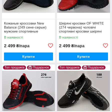
Кожаные кроссовки New
Шкіряні кросівки OF WHITE
Balance (249 сине-серые)
(274 червона) чоловічі
мужские спортивные
спортивні кросівки шкіряні
кроссовки шкіряні чоловічі
чоловічі
В наявності
В наявності
2 499
2 499
₴/пара
₴/пара
Купити
Купити
Топ продажів
Подарунок
Топ продажів
Подарунок