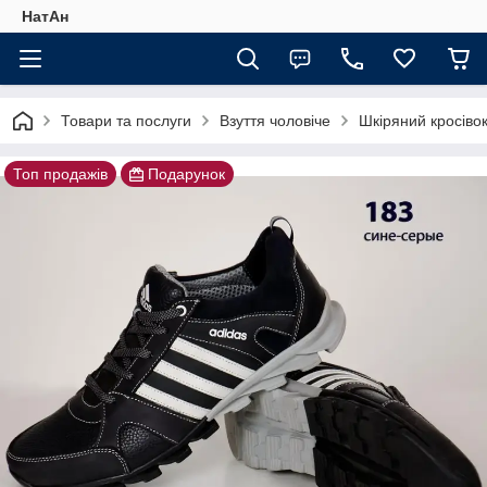
НатАн
Товари та послуги
Взуття чоловіче
Шкіряний кросівок
Топ продажів
Подарунок