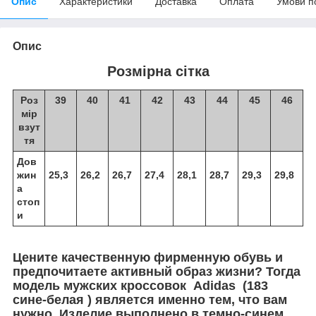
Опис
Характеристики
Доставка
Оплата
Умови п
Опис
Розмірна сітка
Роз
39
40
41
42
43
44
45
46
мір
взут
тя
Дов
жин
25,3
26,2
26,7
27,4
28,1
28,7
29,3
29,8
а
стоп
и
Цените качественную фирменную обувь и
предпочитаете активный образ жизни? Тогда
модель мужских кроссовок Adidas (183
сине-белая ) является именно тем, что вам
нужно. Изделие выполнено в темно-синем