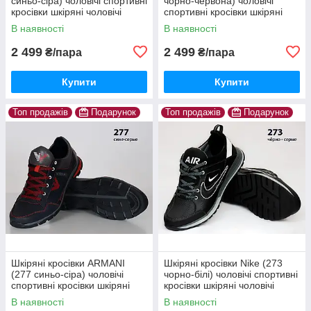
синьо-сіра) чоловічі спортивні
чорно-червона) чоловічі
кросівки шкіряні чоловічі
спортивні кросівки шкіряні
чоловічі
В наявності
В наявності
2 499
2 499
₴/пара
₴/пара
Купити
Купити
Топ продажів
Подарунок
Топ продажів
Подарунок
Шкіряні кросівки ARMANI
Шкіряні кросівки Nike (273
(277 синьо-сіра) чоловічі
чорно-білі) чоловічі спортивні
спортивні кросівки шкіряні
кросівки шкіряні чоловічі
чоловічі
В наявності
В наявності