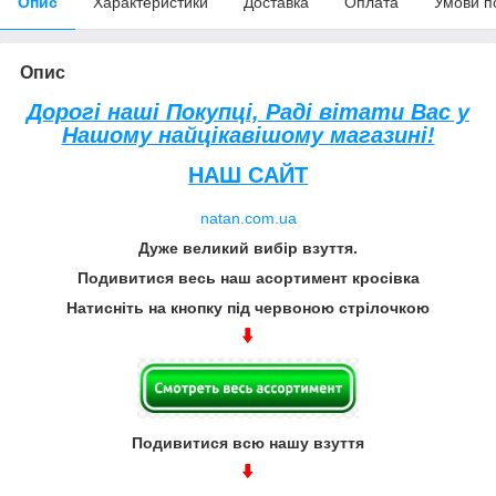
Опис
Характеристики
Доставка
Оплата
Умови п
Опис
Дорогі наші Покупці, Раді вітати Вас у
Нашому найцікавішому магазині!
НАШ САЙТ
natan.com.ua
Дуже великий вибір взуття.
Подивитися весь наш асортимент кросівка
Натисніть на кнопку під червоною стрілочкою
Подивитися всю нашу взуття