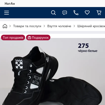
НатАн
Товари та послуги
Взуття чоловіче
Шкіряний кросівок
Топ продажів
Подарунок