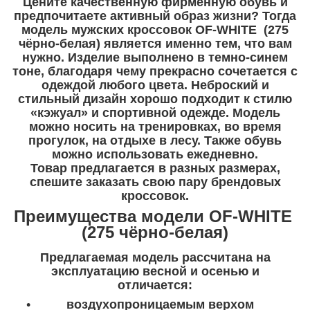
Цените качественную фирменную обувь и
предпочитаете активный образ жизни? Тогда
модель мужских кроссовок OF-WHITE (275
чёрно-белая) является именно тем, что вам
нужно. Изделие выполнено в темно-синем
тоне, благодаря чему прекрасно сочетается с
одеждой любого цвета. Неброский и
стильный дизайн хорошо подходит к стилю
«кэжуал» и спортивной одежде. Модель
можно носить на тренировках, во время
прогулок, на отдыхе в лесу. Также обувь
можно использовать ежедневно.
Товар предлагается в разных размерах,
спешите заказать свою пару брендовых
кроссовок.
Преимущества модели OF-WHITE
(275 чёрно-белая)
Предлагаемая модель рассчитана на
эксплуатацию весной и осенью и
отличается:
воздухопроницаемым верхом