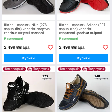
Шкіряні кросівки Nike (273
Шкіряні кросівки Adidas (227
чорно-білі) чоловічі спортивні
чорно-сіра) чоловічі
кросівки шкіряні чоловічі
спортивні кросівки шкіряні
чоловічі
В наявності
В наявності
2 499
2 499
₴/пара
₴/пара
Купити
Купити
Топ продажів
Подарунок
Топ продажів
Подарунок