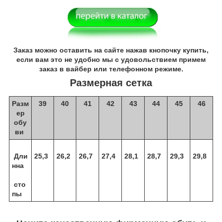
Заказ можно оставить на сайте нажав кнопочку купить,
если вам это не удобно мы с удовольствием примем
заказ в вайбер или телефонном режиме.
Размерная сетка
Разм
39
40
41
42
43
44
45
46
ер
обу
ви
Дли
25,3
26,2
26,7
27,4
28,1
28,7
29,3
29,8
нна
сто
пы