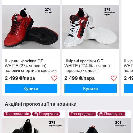
Шкіряні кросівки OF
Шкіряні кросівки OF
Шкір
WHITE (274 червона)
WHITE (274 біло-чорно-
WHIT
чоловічі спортивні кросівки
червона) чоловічі
чоло
шкіряні чоловічі
спортивні кросівки шкіряні
шкір
2 499
2 499
2 4
₴/пара
₴/пара
чоловічі
Купити
Купити
Акційні пропозиції та новинки
Топ продажів
Подарунок
Топ продажів
Подарунок