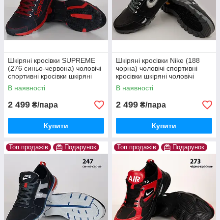
Шкіряні кросівки SUPREME
Шкіряні кросівки Nike (188
(276 синьо-червона) чоловічі
чорна) чоловічі спортивні
спортивні кросівки шкіряні
кросівки шкіряні чоловічі
чоловічі
В наявності
В наявності
2 499
2 499
₴/пара
₴/пара
Купити
Купити
Топ продажів
Подарунок
Топ продажів
Подарунок