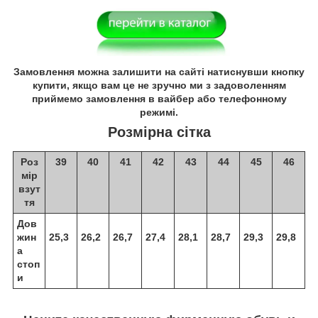
Замовлення можна залишити на сайті натиснувши кнопку
купити, якщо вам це не зручно ми з задоволенням
приймемо замовлення в вайбер або телефонному
режимі.
Розмірна сітка
Роз
39
40
41
42
43
44
45
46
мір
взут
тя
Дов
жин
25,3
26,2
26,7
27,4
28,1
28,7
29,3
29,8
а
стоп
и