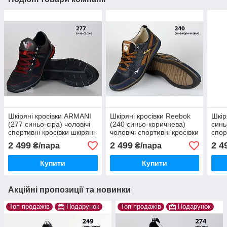
Шкіряні кросівки ARMANI
Шкіряні кросівки Reebok
Шкір
(277 синьо-сіра) чоловічі
(240 синьо-коричнева)
синь
спортивні кросівки шкіряні
чоловічі спортивні кросівки
спор
чоловічі
шкіряні чоловічі
чоло
2 499
2 499
2 4
₴/пара
₴/пара
Купити
Купити
Акційні пропозиції та новинки
Топ продажів
Подарунок
Топ продажів
Подарунок