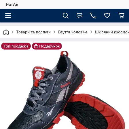
НатАн
Товари та послуги
Взуття чоловіче
Шкіряний кросівок
Топ продажів
Подарунок