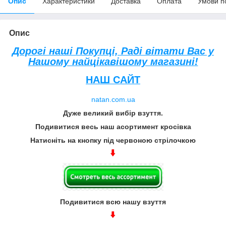
Опис
Характеристики
Доставка
Оплата
Умови п
Опис
Дорогі наші Покупці, Раді вітати Вас у
Нашому найцікавішому магазині!
НАШ САЙТ
natan.com.ua
Дуже великий вибір взуття.
Подивитися весь наш асортимент кросівка
Натисніть на кнопку під червоною стрілочкою
Подивитися всю нашу взуття