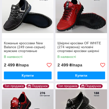
Кожаные кроссовки New
Шкіряні кросівки OF WHITE
Balance (249 сине-серые)
(274 червона) чоловічі
мужские спортивные
спортивні кросівки шкіряні
кроссовки шкіряні чоловічі
чоловічі
В наявності
В наявності
2 499
2 499
₴/пара
₴/пара
Купити
Купити
Топ продажів
Подарунок
Топ продажів
Подарунок