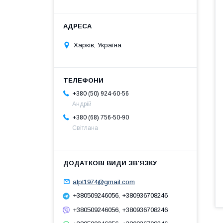
Харків, Україна
+380 (50) 924-60-56
Андрій
+380 (68) 756-50-90
Світлана
alpt1974@gmail.com
+380509246056, +380936708246
+380509246056, +380936708246