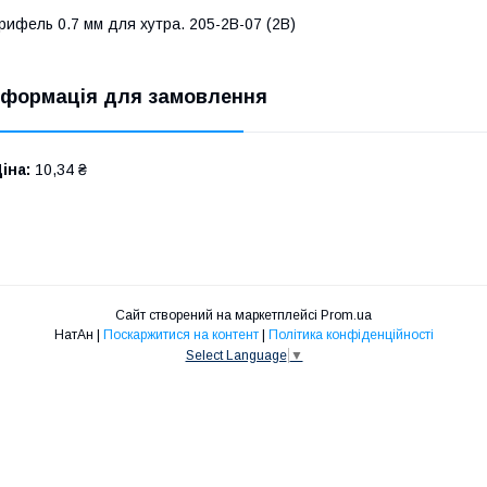
рифель 0.7 мм для хутра. 205-2В-07 (2B)
нформація для замовлення
іна:
10,34 ₴
Сайт створений на маркетплейсі
Prom.ua
НатАн |
Поскаржитися на контент
|
Політика конфіденційності
Select Language
▼