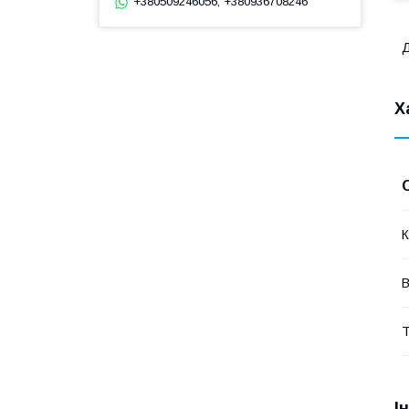
+380509246056, +380936708246
Д
Х
К
Т
І