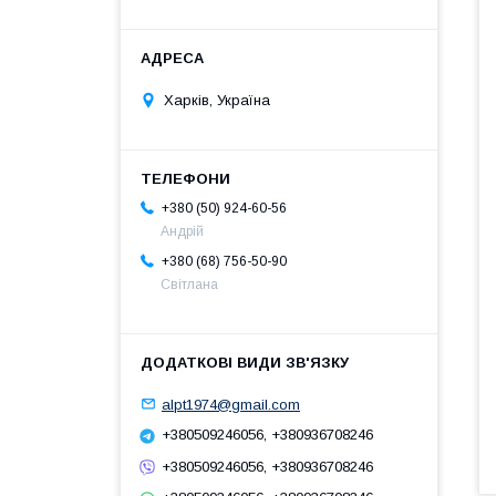
Харків, Україна
+380 (50) 924-60-56
Андрій
+380 (68) 756-50-90
Світлана
alpt1974@gmail.com
+380509246056, +380936708246
+380509246056, +380936708246