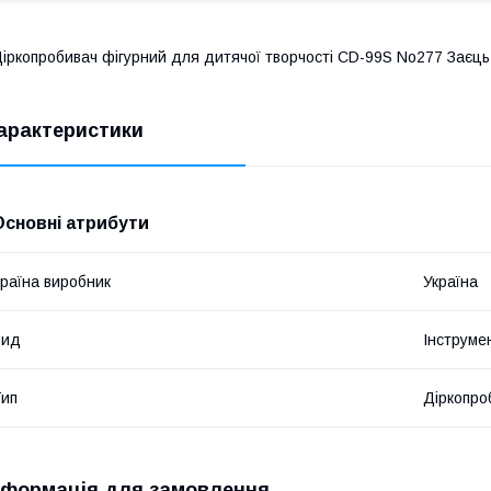
іркопробивач фігурний для дитячої творчості CD-99S No277 Заєць 
арактеристики
Основні атрибути
раїна виробник
Україна
Вид
Інструме
ип
Діркопро
нформація для замовлення