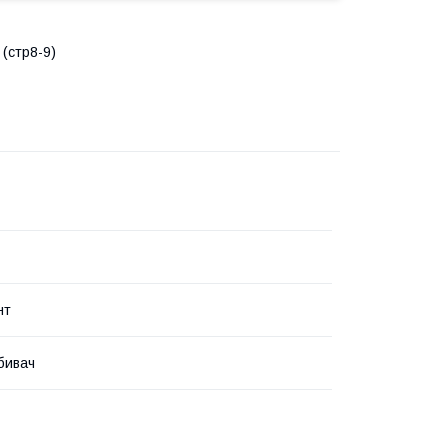
(cтр8-9)
нт
бивач