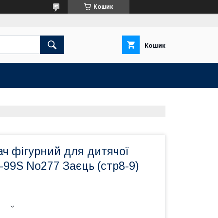
Кошик
Кошик
ч фігурний для дитячої
-99S No277 Заєць (cтр8-9)