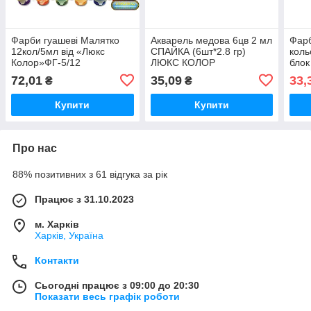
Фарби гуашеві Малятко
Акварель медова 6цв 2 мл
Фарб
12кол/5мл від «Люкс
СПАЙКА (6шт*2.8 гр)
коль
Колор»ФГ-5/12
ЛЮКС КОЛОР
блок 
ЛЮК
72,01
35,09
33,
₴
₴
Купити
Купити
Про нас
88% позитивних з 61 відгука за рік
Працює з 31.10.2023
м. Харків
Харків, Україна
Контакти
Сьогодні працює з 09:00 до 20:30
Показати весь графік роботи