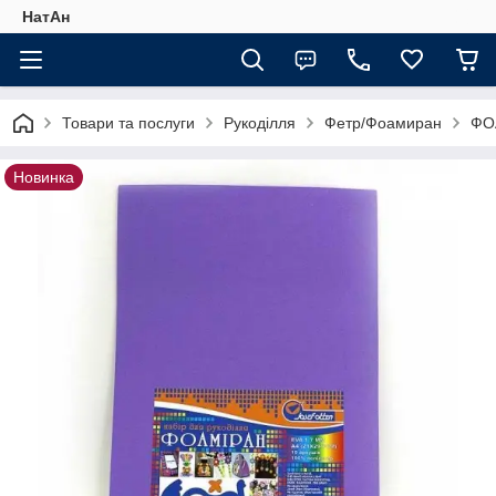
НатАн
Товари та послуги
Рукоділля
Фетр/Фоамиран
ФО
Новинка