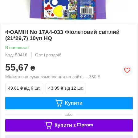
ФОАМІН No 17A4-033 Фіолетовий світлий
(21*29,7) 10уп HQ
В наявності
Код: 50416
Опт і роздріб
55,67
₴
Мінімальна сума замовлення на сайті — 350 ₴
49,81 ₴
від 6 шт.
43,95 ₴
від 12 шт.
Купити
або
Купити з