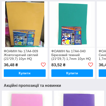
ФОАМІН No 17A4-009
ФОАМІН No 17A4-040
ФОА
Жовтогарячий світлий
Бірюзовий темний
Сині
(21*29,7) 10уп HQ
(21*29,7) 1,7mm 10уп HQ
1,7
36,48
83,52
36,
₴
₴
Купити
Купити
Акційні пропозиції та новинки