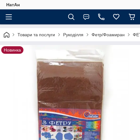
НатАн
Товари та послуги
Рукоділля
Фетр/Фоамиран
ФЕ
Новинка