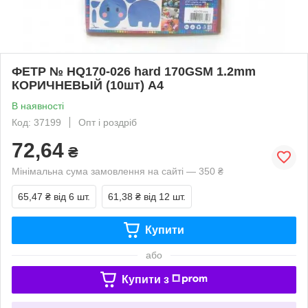
ФЕТР № HQ170-026 hard 170GSM 1.2mm
КОРИЧНЕВЫЙ (10шт) А4
В наявності
Код: 37199
Опт і роздріб
72,64
₴
Мінімальна сума замовлення на сайті — 350 ₴
65,47 ₴
від 6 шт.
61,38 ₴
від 12 шт.
Купити
або
Купити з