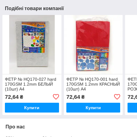
Подібні товари компанії
ФЕТР № HQ170-027 hard
ФЕТР № HQ170-001 hard
ФЕТ
170GSM 1.2mm БЕЛЫЙ
170GSM 1.2mm КРАСНЫЙ
170
(10шт) А4
(10шт) А4
РОЗ
(10ш
72,64
72,64
72,
₴
₴
Купити
Купити
Про нас