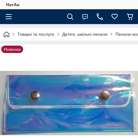
НатАн
Товари та послуги
Дитячі, шкільні пенали
Пенали-кос
Новинка