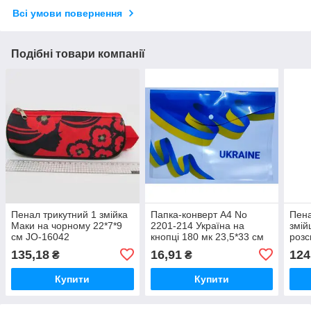
Всі умови повернення
Подібні товари компанії
Пенал трикутний 1 змійка
Папка-конверт А4 No
Пена
Маки на чорному 22*7*9
2201-214 Україна на
змій
см JO-16042
кнопці 180 мк 23,5*33 см
роз
(50*12)
і пі
135,18
16,91
124
₴
₴
Купити
Купити