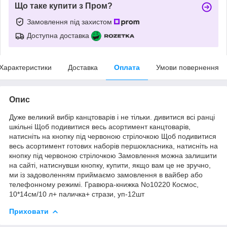
Що таке купити з Пром?
Замовлення під захистом
Доступна доставка
Характеристики
Доставка
Оплата
Умови повернення
Опис
Дуже великий вибір канцтоварів і не тільки. дивитися всі ранці
шкільні Щоб подивитися весь асортимент канцтоварів,
натисніть на кнопку під червоною стрілочкою Щоб подивитися
весь асортимент готових наборів першокласника, натисніть на
кнопку під червоною стрілочкою Замовлення можна залишити
на сайті, натиснувши кнопку, купити, якщо вам це не зручно,
ми із задоволенням приймаємо замовлення в вайбер або
телефонному режимі. Гравюра-книжка No10220 Космос,
10*14см/10 л+ паличка+ стрази, уп-12шт
Приховати