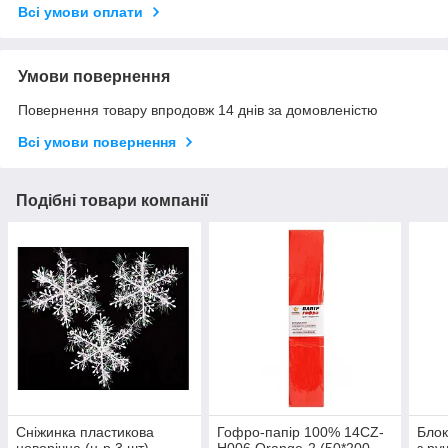
Всі умови оплати
Умови повернення
Повернення товару впродовж 14 днів за домовленістю
Всі умови повернення
Подібні товари компанії
Сніжинка пластикова
Гофро-папір 100% 14CZ-
Блок
новорічна (н-р 3 шт)
H006 Orange-2 (50*200
з ру