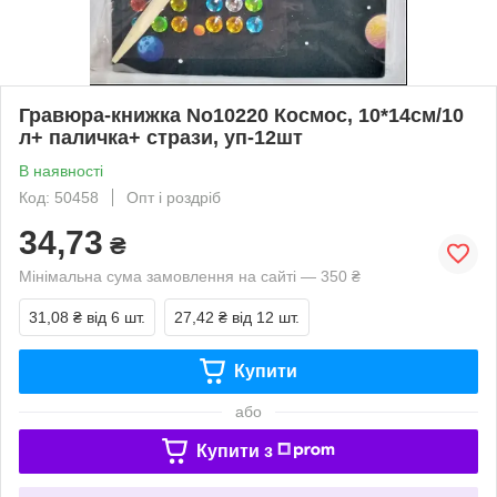
Гравюра-книжка No10220 Космос, 10*14см/10
л+ паличка+ стрази, уп-12шт
В наявності
Код: 50458
Опт і роздріб
34,73
₴
Мінімальна сума замовлення на сайті — 350 ₴
31,08 ₴
від 6 шт.
27,42 ₴
від 12 шт.
Купити
або
Купити з