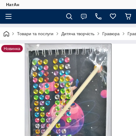
НатАн
Товари та послуги
Дитяча творчість
Гравюра
Гра
Новинка