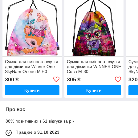
Сумка для змінного взуття
Сумка для змінного взуття
Сумк
для дівчинки Winner One
для дівчинки WINNER ONE
для 
SkyNam Оленя М-60
Сова М-30
SkyN
300
305
320
₴
₴
Купити
Купити
Про нас
88% позитивних з 61 відгука за рік
Працює з 31.10.2023