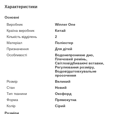
Характеристики
Основні
Виробник
Winner One
Країна виробник
Китай
Кількість відділень
2
Матеріал
Поліестер
Призначення
Для дітей
Особливості
Водонепроникне дно,
Плечовий ремінь,
Світловідбиваючі вставки,
Регулювання розміру,
Водовідштовхувальне
просочення
Розмір
Великий
Стан
Новий
Тип тканини
Оксфорд
Форма
Прямокутна
Колір
Сірий
Розміри