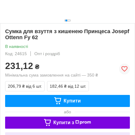
Сумка для взуття з кишенею Принцеса Josepf
Ottenn Fy 62
В наявності
Код: 24615
Опт і роздріб
231,12
₴
Мінімальна сума замовлення на сайті — 350 ₴
206,79 ₴
від 6 шт.
182,46 ₴
від 12 шт.
Купити
або
Купити з