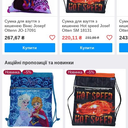
Сумка для взуття з
Сумка для взуття з
Сумк
кишенею Вінкс Josepf
кишенею Hot speed Josef
кише
Ottenn JO-17091
Otten SM 18131
Otte
267,67
220,11
243
₴
₴
231,86 ₴
Купити
Купити
Акційні пропозиції та новинки
Новинка
–5%
Новинка
–5%