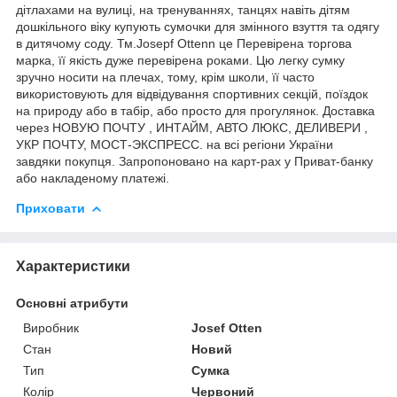
дітлахами на вулиці, на тренуваннях, танцях навіть дітям
дошкільного віку купують сумочки для змінного взуття та одягу
в дитячому соду. Тм.Josepf Ottenn це Перевірена торгова
марка, її якість дуже перевірена роками. Цю легку сумку
зручно носити на плечах, тому, крім школи, її часто
використовують для відвідування спортивних секцій, поїздок
на природу або в табір, або просто для прогулянок. Доставка
через НОВУЮ ПОЧТУ , ИНТАЙМ, АВТО ЛЮКС, ДЕЛИВЕРИ ,
УКР ПОЧТУ, МОСТ-ЭКСПРЕСС. на всі регіони України
завдяки покупця. Запропоновано на карт-рах у Приват-банку
або накладеному платежі.
Приховати
Характеристики
Основні атрибути
Виробник
Josef Otten
Стан
Новий
Тип
Сумка
Колір
Червоний