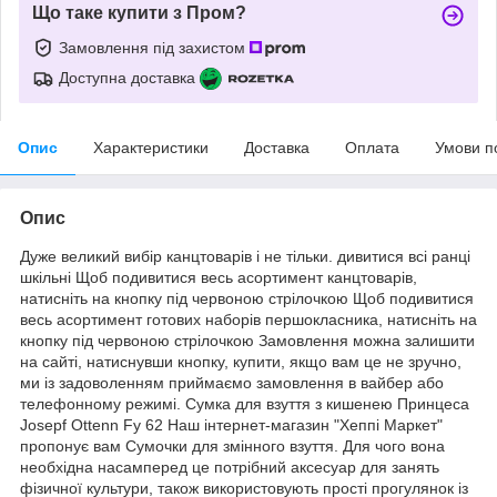
Що таке купити з Пром?
Замовлення під захистом
Доступна доставка
Опис
Характеристики
Доставка
Оплата
Умови п
Опис
Дуже великий вибір канцтоварів і не тільки. дивитися всі ранці
шкільні Щоб подивитися весь асортимент канцтоварів,
натисніть на кнопку під червоною стрілочкою Щоб подивитися
весь асортимент готових наборів першокласника, натисніть на
кнопку під червоною стрілочкою Замовлення можна залишити
на сайті, натиснувши кнопку, купити, якщо вам це не зручно,
ми із задоволенням приймаємо замовлення в вайбер або
телефонному режимі. Сумка для взуття з кишенею Принцеса
Josepf Ottenn Fy 62 Наш інтернет-магазин "Хеппі Маркет"
пропонує вам Сумочки для змінного взуття. Для чого вона
необхідна насамперед це потрібний аксесуар для занять
фізичної культури, також використовують прості прогулянок із