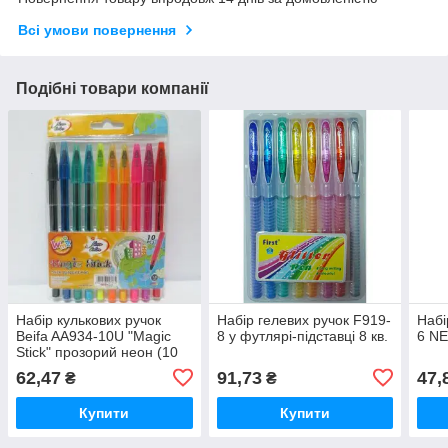
Всі умови повернення
Подібні товари компанії
Набір кулькових ручок
Набір гелевих ручок F919-
Набі
Beifa AA934-10U "Magic
8 у футлярі-підставці 8 кв.
6 NE
Stick" прозорий неон (10
цв.)
62,47
91,73
47,
₴
₴
Купити
Купити