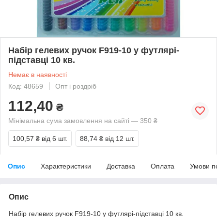
Набір гелевих ручок F919-10 у футлярі-
підставці 10 кв.
Немає в наявності
Код: 48659
Опт і роздріб
112,40
₴
Мінімальна сума замовлення на сайті — 350 ₴
100,57 ₴
від 6 шт.
88,74 ₴
від 12 шт.
Опис
Характеристики
Доставка
Оплата
Умови п
Опис
Набір гелевих ручок F919-10 у футлярі-підставці 10 кв.