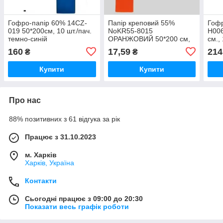
Гофро-папір 60% 14CZ-
Папір креповий 55%
Гофр
019 50*200см, 10 шт./пач.
NoKR55-8015
H006
темно-синій
ОРАНЖОВИЙ 50*200 см,
см., 
20 г/м2 (10 уп) ціна за 1
160
17,59
214
₴
₴
шт.
Купити
Купити
Про нас
88% позитивних з 61 відгука за рік
Працює з 31.10.2023
м. Харків
Харків, Україна
Контакти
Сьогодні працює з 09:00 до 20:30
Показати весь графік роботи