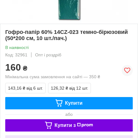
Гофро-папір 60% 14CZ-023 темно-бірюзовий
(50*200 см, 10 шт./пач.)
В наявності
Код: 32961
Опт і роздріб
160
₴
Мінімальна сума замовлення на сайті — 350 ₴
143,16 ₴
від 6 шт.
126,32 ₴
від 12 шт.
Купити
або
Купити з