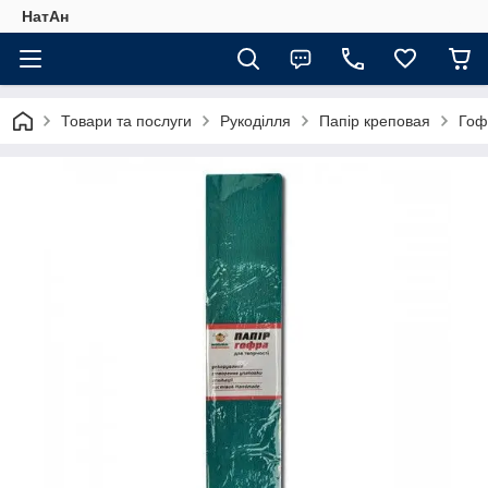
НатАн
Товари та послуги
Рукоділля
Папір креповая
Гоф