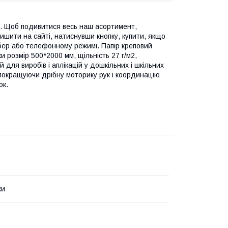
ри. Щоб подивитися весь наш асортимент,
ишити на сайті, натиснувши кнопку, купити, якщо
бер або телефонному режимі. Папір креповий
 розмір 500*2000 мм, щільність 27 г/м2,
для виробів і аплікацій у дошкільних і шкільних
 покращуючи дрібну моторику рук і координацію
ок.
ки