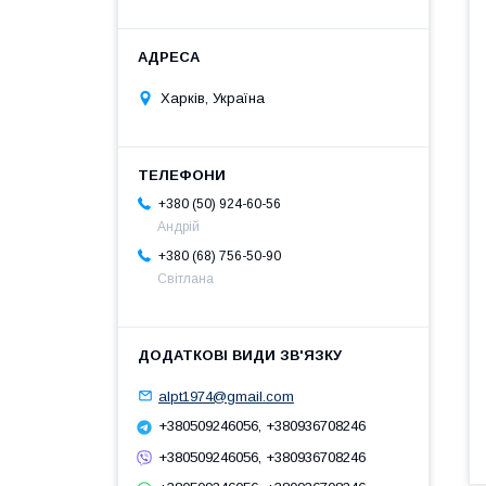
Харків, Україна
+380 (50) 924-60-56
Андрій
+380 (68) 756-50-90
Світлана
alpt1974@gmail.com
+380509246056, +380936708246
+380509246056, +380936708246