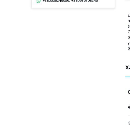
+380509246056, +380936708246
Д
н
в
7
р
у
р
Х
В
К