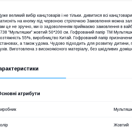
уже великий вибір канцтоварів і не тільки. дивитися всі канцтова
атисніть на кнопку під червоною стрілочкою Замовлення можна зал
ам це не зручно, ми із задоволенням приймаємо замовлення в вай
738 "Мультяшки" жовтий 50*200 см. Гофрований папір ТМ Мультяшки
озтяжність 55%, виробництво Китай. Гофрований папір призначений 
становах, а також удома. Чудово підходить для розвитку дитини,
ухів. Виготовлена з високоякісного матеріалу, без шкідливих доміш
арактеристики
Основні атрибути
иробник
Мультяш
олір
Жовтий