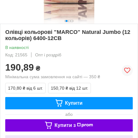
Олівці кольорові "MARCO" Natural Jumbo (12
кольорів) 6400-12CB
В наявності
Код: 21565
Опт і роздріб
190,89
₴
Мінімальна сума замовлення на сайті — 350 ₴
170,80 ₴
від 6 шт.
150,70 ₴
від 12 шт.
Купити
або
Купити з