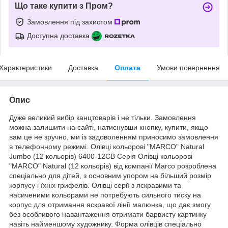
Що таке купити з Пром?
Замовлення під захистом
Доступна доставка
Характеристики
Доставка
Оплата
Умови повернення
Опис
Дуже великий вибір канцтоварів і не тільки. Замовлення
можна залишити на сайті, натиснувши кнопку, купити, якщо
вам це не зручно, ми із задоволенням приносимо замовлення
в телефонному режимі. Олівці кольорові "MARCO" Natural
Jumbo (12 кольорів) 6400-12CB Серія Олівці кольорові
"MARCO" Natural (12 кольорів) від компанії Marco розроблена
спеціально для дітей, з основним упором на більший розмір
корпусу і їхніх грифелів. Олівці серії з яскравими та
насиченими кольорами не потребують сильного тиску на
корпус для отримання яскравої лінії малюнка, що дає змогу
без особливого навантаження отримати барвисту картинку
навіть найменшому художнику. Форма олівців спеціально