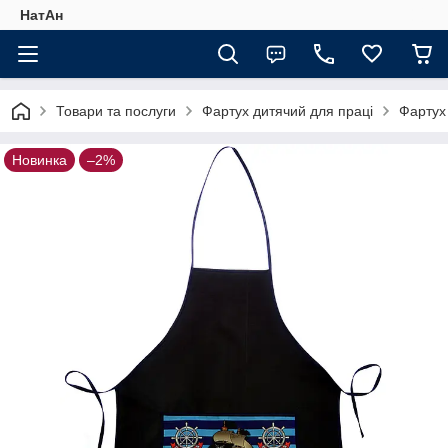
НатАн
Товари та послуги
Фартух дитячий для праці
Фартух
Новинка
–2%