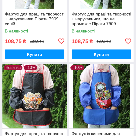
Фартух для праці та творчості
Фартух для праці та творчості
+ нарукавники Пірати 7909
+ нарукавники, що не
синій
промокає Пірати 7909
чорний
В наявності
В наявності
108,75
108,75
₴
₴
123,54 ₴
123,54 ₴
Купити
Купити
Новинка
–10%
–10%
Фартух для праці та творчості
Фартух із кишенями для