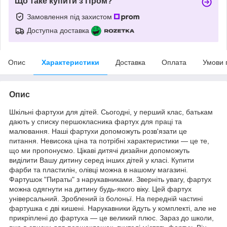
Що таке купити з Пром?
Замовлення під захистом
Доступна доставка
Опис
Характеристики
Доставка
Оплата
Умови 
Опис
Шкільні фартухи для дітей. Сьогодні, у перший клас, батькам
дають у списку першокласника фартух для праці та
малювання. Наші фартухи допоможуть розв'язати це
питання. Невисока ціна та потрібні характеристики — це те,
що ми пропонуємо. Цікаві дитячі дизайни допоможуть
виділити Вашу дитину серед інших дітей у класі. Купити
фарби та пластилін, олівці можна в нашому магазині.
Фартушок "Пираты" з нарукавниками. Зверніть увагу, фартух
можна одягнути на дитину будь-якого віку. Цей фартух
універсальний. Зроблений із болоньї. На передній частині
фартушка є дві кишені. Нарукавники йдуть у комплекті, але не
прикріплені до фартуха — це великий плюс. Зараз до школи,