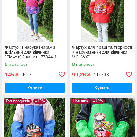
Фартух із нарукавниками
Фартух для праці та творчості
шкільний для дівчинки
+ нарукавники для дівчинки
"Flower" 2 кишені 77844-1
V-2 "WX"
В наявності
В наявності
145
99,26
₴
₴
165 ₴
112,80 ₴
Купити
Купити
Топ продажів
–12%
Новинка
–12%