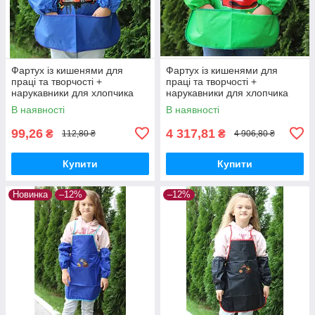
Фартух із кишенями для
Фартух із кишенями для
праці та творчості +
праці та творчості +
нарукавники для хлопчика
нарукавники для хлопчика
Машина мустанг 7920 синій
Cars Zone 7921 зелений
В наявності
В наявності
99,26
4 317,81
₴
₴
112,80 ₴
4 906,80 ₴
Купити
Купити
Новинка
–12%
–12%