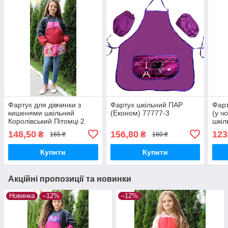
Фартух для дівчинки з
Фартух шкільний ПАР
Фарт
кишенями шкільний
(Економ) 77777-3
(у ч
Королівський Пітомці 2
шкіл
кишені 78335-1
Піра
148,50
156,80
123
₴
₴
165 ₴
160 ₴
Купити
Купити
Акційні пропозиції та новинки
Новинка
–12%
–12%