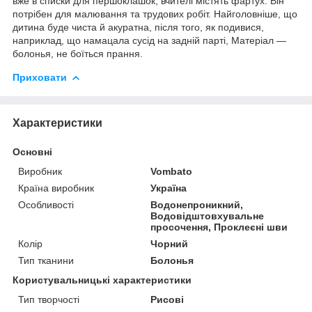
вже в списки для першоклашок, вчителі містять фартух. Він
потрібен для малювання та трудових робіт. Найголовніше, що
дитина буде чиста й акуратна, після того, як подивися,
наприклад, що намацала сусід на задній парті, Матеріал —
болонья, не боїться прання.
Приховати
Характеристики
Основні
Виробник
Vombato
Країна виробник
Україна
Особливості
Водонепроникний,
Водовідштовхувальне
просочення, Проклеєні шви
Колір
Чорний
Тип тканини
Болонья
Користувальницькі характеристики
Тип творчості
Рисові