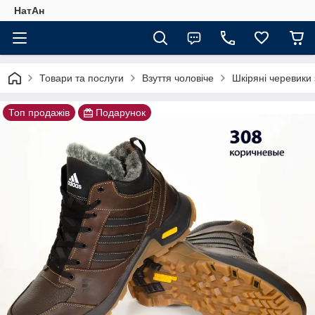
НатАн
Товари та послуги
Взуття чоловіче
Шкіряні черевики
Топ продажів
Подарунок