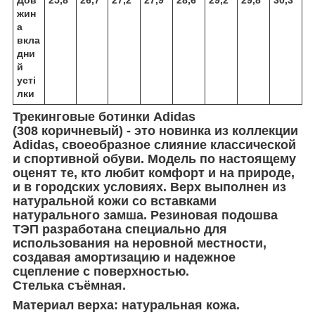
жин
а
вкла
дни
й
усті
лки
Трекинговые ботинки Adidas
(308 коричневый) - это новинка из коллекции
Adidas, своеобразное слияние классической
и спортивной обуви. Модель по настоящему
оценят те, кто любит комфорт и на природе,
и в городских условиях. Верх выполнен из
натуральной кожи со вставками
натурального замша. Резиновая подошва
ТЭП разработана специально для
использования на неровной местности,
создавая амортизацию и надежное
сцепление с поверхностью.
Стелька съёмная.
Материал верха: натуральная кожа.