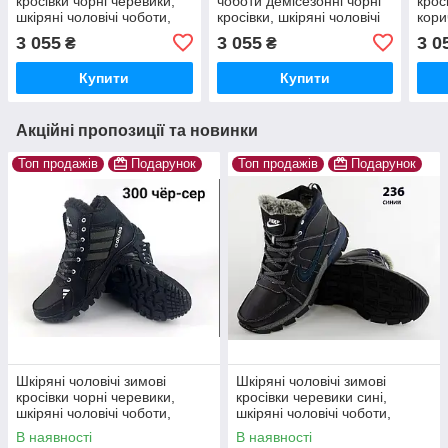
кросівки чорні черевики,
чоботи демісезонні чорні
крос
шкіряні чоловічі чоботи,
кросівки, шкіряні чоловічі
кори
спортивні черевики
чоботи, спортивні
чобо
3 055
3 055
3 0
₴
₴
черевики
чере
Купити
Купити
Акційні пропозиції та новинки
Топ продажів
Подарунок
Топ продажів
Подарунок
Шкіряні чоловічі зимові
Шкіряні чоловічі зимові
кросівки чорні черевики,
кросівки черевики сині,
шкіряні чоловічі чоботи,
шкіряні чоловічі чоботи,
спортивні черевики
спортивні черевики
В наявності
В наявності