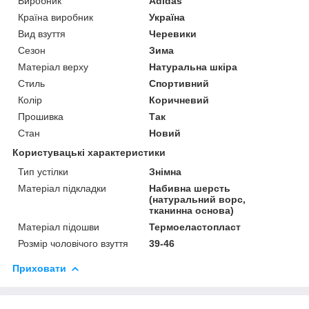
Виробник
Adidas
Країна виробник
Україна
Вид взуття
Черевики
Сезон
Зима
Матеріал верху
Натуральна шкіра
Стиль
Спортивний
Колір
Коричневий
Прошивка
Так
Стан
Новий
Користувацькі характеристики
Тип устілки
Знімна
Матеріал підкладки
Набивна шерсть
(натуральний ворс,
тканинна основа)
Матеріал підошви
Термоеластопласт
Розмір чоловічого взуття
39-46
Приховати