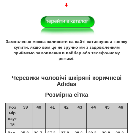
Замовлення можна залишити на сайті натиснувши кнопку
купити, якщо вам це не зручно ми з задоволенням
приймемо замовлення в вайбер або телефонному
режимі.
Черевики чоловічі шкіряні коричневі
Adidas
Розмірна сітка
Роз
39
40
41
42
43
44
45
46
мір
взут
тя
Дов
25,8
26,7
27,2
27,9
28,6
29,2
29,8
30,3