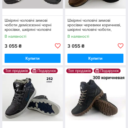
Шкіряні чоловічі зимові
Шкіряні чоловічі зимові
чоботи демісезонні чорні
кросівки черевики коричневі,
кросівки, шкіряні чоловічі
шкіряні чоловічі чоботи,
чоботи, спортивні черевики
спортивні черевики
В наявності
В наявності
3 055
3 055
₴
₴
Купити
Купити
Топ продажів
Подарунок
Топ продажів
Подарунок