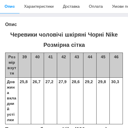
Опис
Характеристики
Доставка
Оплата
Умови п
Опис
Черевики чоловічі шкіряні Чорні Nike
Розмірна сітка
Роз
39
40
41
42
43
44
45
46
мір
взут
тя
Дов
25,8
26,7
27,2
27,9
28,6
29,2
29,8
30,3
жин
а
вкла
дни
й
усті
лки