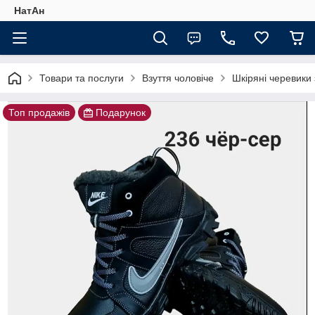
НатАн
Товари та послуги
Взуття чоловіче
Шкіряні черевики
Топ продажів
Подарунок