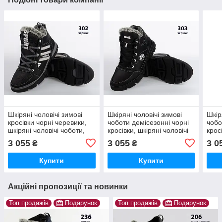
Шкіряні чоловічі зимові
Шкіряні чоловічі зимові
Шкір
кросівки чорні черевики,
чоботи демісезонні чорні
чобо
шкіряні чоловічі чоботи,
кросівки, шкіряні чоловічі
крос
спортивні черевики
чоботи, спортивні
чобо
3 055
3 055
3 0
₴
₴
черевики
чере
Купити
Купити
Акційні пропозиції та новинки
Топ продажів
Подарунок
Топ продажів
Подарунок