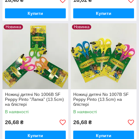
28,40
16,02
₴
₴
Купити
Купити
Новинка
Новинка
Ножиці дитячі No 1006B SF
Ножиці дитячі No 1007B SF
Peppy Pinto "Лапка" (13.5cm)
Peppy Pinto (13.5cm) на
на блістері
блістері
В наявності
В наявності
26,68
26,68
₴
₴
Купити
Купити