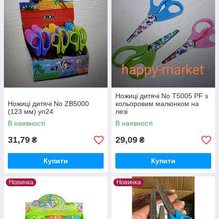
Ножиці дитячі No Т5005 PF з
Ножиці дитячі No ZB5000
кольоровим малюнком на
(123 мм) уп24
лезі
В наявності
В наявності
31,79
29,09
₴
₴
Купити
Купити
Новинка
Новинка