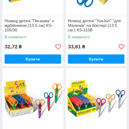
Ножиці дитячі "Пегашка" з
Ножиці дитячі "YueJun" "для
відбійником (13.5 см) KS-
Малюків" на блістері (13.5
105/30
см.) KS-115В
В наявності
В наявності
32,72
33,61
₴
₴
Купити
Купити