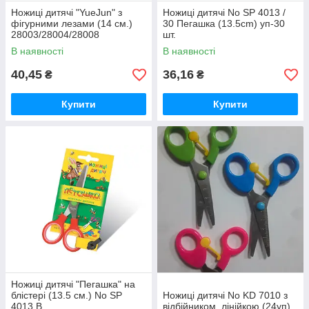
Ножиці дитячі "YueJun" з
Ножиці дитячі No SP 4013 /
фігурними лезами (14 см.)
30 Пегашка (13.5cm) уп-30
28003/28004/28008
шт.
В наявності
В наявності
40,45
36,16
₴
₴
Купити
Купити
Ножиці дитячі "Пегашка" на
блістері (13.5 см.) No SP
Ножиці дитячі No KD 7010 з
4013 B
відбійником, лінійкою (24уп)