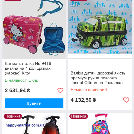
Валіза-каталка No 9416
дитяча на 4 коліщатках
(каркас) Kitty
Валізи дитячі дорожні якість
преміум ручна поклажа
В наявності 1 од.
Josepf Ottenn на 2 колесах
Military auto 18 IMG4957
2 631,94
Немає в наявності
₴
4 132,50
₴
Купити
Новинка
Новинка