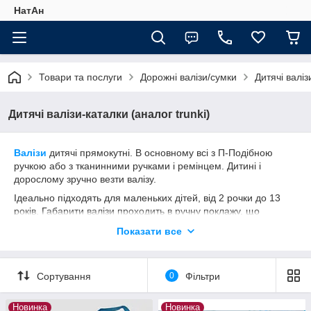
НатАн
Товари та послуги
Дорожні валізи/сумки
Дитячі валіз
Дитячі валізи-каталки (аналог trunki)
Валізи
дитячі прямокутні. В основному всі з П-Подібною
ручкою або з тканинними ручками і ремінцем. Дитині і
дорослому зручно везти валізу.
Ідеально підходять для маленьких дітей, від 2 рочки до 13
років. Габарити валізи проходить в ручну поклажу, що
дозволяє взяти його з собою в салон літака.
Показати все
Сортування
0
Фільтри
Новинка
Новинка