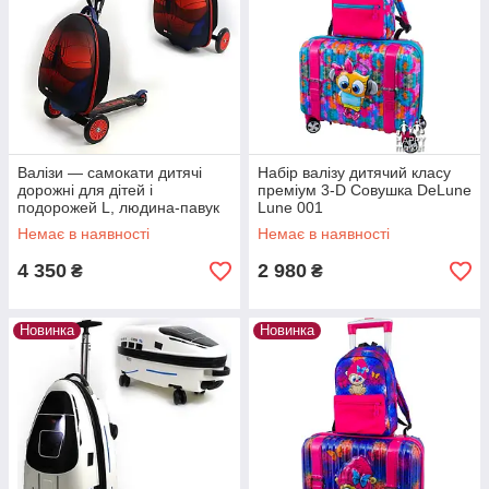
Валізи — самокати дитячі
Набір валізу дитячий класу
дорожні для дітей і
преміум 3-D Совушка DeLune
подорожей L, людина-павук
Lune 001
DSCN9350-1
Немає в наявності
Немає в наявності
4 350
2 980
₴
₴
Новинка
Новинка