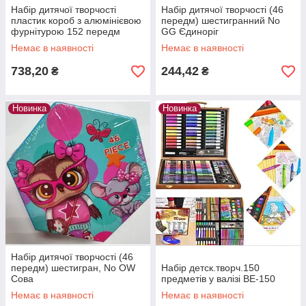
Набір дитячої творчості
Набір дитячої творчості (46
пластик короб з алюмінієвою
передм) шестигранний No
фурнітурою 152 передм
GG Єдиноріг
KBK691
Немає в наявності
Немає в наявності
738,20
244,42
₴
₴
Новинка
Новинка
Набір дитячої творчості (46
передм) шестигран, No OW
Набір детск.творч.150
Сова
предметів у валізі BE-150
Немає в наявності
Немає в наявності