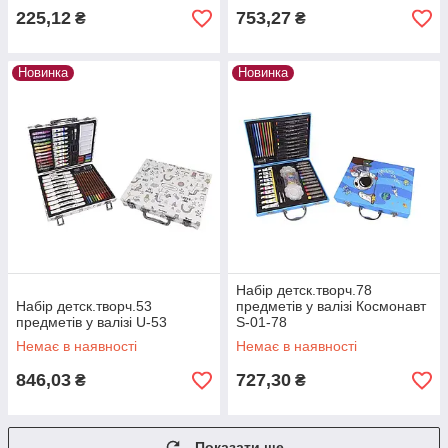
225,12
753,27
₴
₴
Новинка
Новинка
Набір детск.творч.78
Набір детск.творч.53
предметів у валізі Космонавт
предметів у валізі U-53
S-01-78
Немає в наявності
Немає в наявності
846,03
727,30
₴
₴
Показати ще