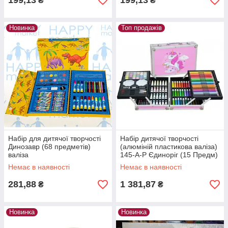
199,13
199,13
₴
₴
Новинка
Топ продажів
Набір для дитячої творчості
Набір дитячої творчості
Динозавр (68 предметів)
(алюміній пластикова валіза)
валіза
145-А-Р Єдиноріг (15 Предм)
Немає в наявності
Немає в наявності
281,88
1 381,87
₴
₴
Новинка
Новинка