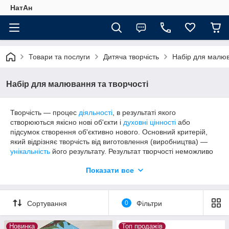
НатАн
Товари та послуги
Дитяча творчість
Набір для малюв
Набір для малювання та творчості
Творчість — процес
діяльності
, в результаті якого
створюються якісно нові об'єкти і
духовні цінності
або
підсумок створення об'єктивно нового. Основний критерій,
який відрізняє творчість від виготовлення (виробництва) —
унікальність
його результату. Результат творчості неможливо
прямо вивести з
початкових
Показати все
умов. Ніхто, крім, можливо,
автора
, не може отримати в
точності такий же результат,
якщо створити для нього ту ж
Сортування
0
Фільтри
вихідну ситуацію. Таким чином в процесі творчості автор
вкладає в матеріал, крім праці, якісь незвідні до трудових
Новинка
Топ продажів